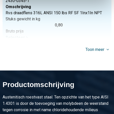
2430-0345-1
Omschrijving
Rvs draadflens 316L ANSI 150 lbs RF SF 1Inx1In NPT
Stuks gewicht in kg
0,80
Bruto prijs
Selecteer
Artikelnummer
Toon meer
2430-0345-114
Omschrijving
Rvs draadflens 316L ANSI 150 lbs RF SF 1 1/4Inx1
1/4InNPT
Stuks gewicht in kg
Productomschrijving
1,05
Bruto prijs
Austenitisch roestvast staal. Ten opzichte van het type AISI
Selecteer
1.4301 is door de toevoeging van molybdeen de weerstand
Artikelnummer
tegen corrosie in met name chloridehoudende milieus