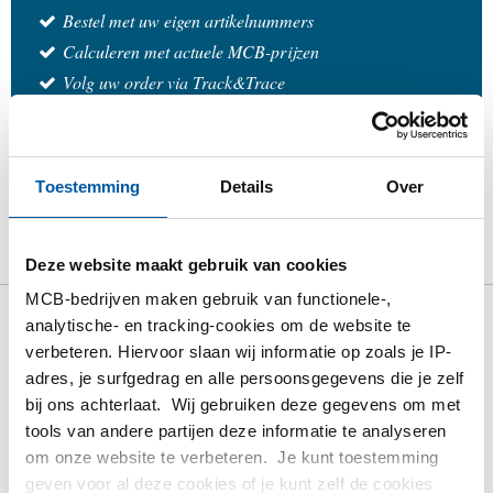
Bestel met uw eigen artikelnummers
Calculeren met actuele MCB-prijzen
Volg uw order via Track&Trace
Toestemming
Details
Over
Product
Product omschrijving
Bruto prijslijst
Downloads
Specificaties
Deze website maakt gebruik van cookies
MCB-bedrijven maken gebruik van functionele-,
analytische- en tracking-cookies om de website te
Bruto prijslijst: Rvs draadflens
verbeteren. Hiervoor slaan wij informatie op zoals je IP-
316L NPT ANSI 150 lbs RF SF
adres, je surfgedrag en alle persoonsgegevens die je zelf
bij ons achterlaat. Wij gebruiken deze gegevens om met
tools van andere partijen deze informatie te analyseren
Prijzen in Euro per: 1 Stuks
om onze website te verbeteren. Je kunt toestemming
geven voor al deze cookies of je kunt zelf de cookies