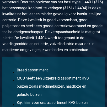
2430-0345-112
verbeterd. Door ten opzichte van het basistype 1.4401 (316)
Omschrijving
het percentage koolstof te verlagen (316L/1.4404) is deze
Rvs draadflens 316L ANSI 150 lbs RF SF 1 1/2Inx1
kwaliteit na het lassen minder gevoelig voor interkristallijne
1/2InNPT
corrosie. Deze kwaliteit is goed vervormbaar, goed
Stuks gewicht in kg
polijstbaar en heeft een goede corrosieweerstand en goede
1,37
taaiheidseigenschappen. De verspaanbaarheid is matig tot
Bruto prijs
slecht. De kwaliteit 1.4404 wordt toegepast in de
Selecteer
voedingsmiddelenindustrie, zuivelindustrie maar ook in
maritieme omgevingen, zwembaden en architectuur.
Artikelnummer
2430-0345-2
Omschrijving
Rvs draadflens 316L ANSI 150 lbs RF SF 2Inx2In NPT
Breed assortiment
Stuks gewicht in kg
MCB heeft een uitgebreid assortiment RVS
2,12
Bruto prijs
buizen zoals machinebuizen, naadloze en
Selecteer
gelaste buizen.
Kijk
hier
voor ons assortiment RVS buizen