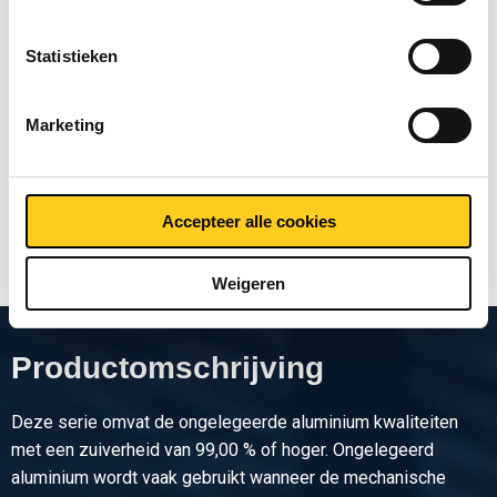
Bruto prijslijst: Alu plaat/band
EN AW-1050A H14/H24 Easy
Statistieken
Peal blauw 4805
Marketing
Prijzen in Euro per: 0
Toon meer
Accepteer alle cookies
Weigeren
Productomschrijving
Deze serie omvat de ongelegeerde aluminium kwaliteiten
met een zuiverheid van 99,00 % of hoger. Ongelegeerd
aluminium wordt vaak gebruikt wanneer de mechanische