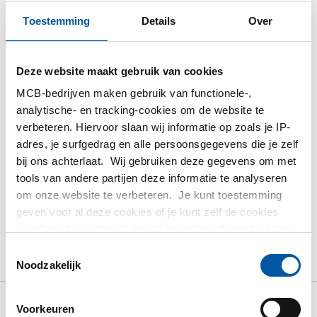
Toestemming
Details
Over
Inloggen
Gelieve in te loggen om te bestellen
Deze website maakt gebruik van cookies
MCB-bedrijven maken gebruik van functionele-,
Bestel met uw eigen artikelnummers
analytische- en tracking-cookies om de website te
verbeteren. Hiervoor slaan wij informatie op zoals je IP-
Calculeren met actuele MCB-prijzen
adres, je surfgedrag en alle persoonsgegevens die je zelf
Volg uw order via Track&Trace
bij ons achterlaat. Wij gebruiken deze gegevens om met
tools van andere partijen deze informatie te analyseren
om onze website te verbeteren. Je kunt toestemming
geven voor al deze cookies of je kunt zelf de cookies
instellen als je niet wilt dat wij bepaalde informatie delen.
Product
Product omschrijving
Bruto prijslijst
Meer informatie over de cookies die wij bijhouden en de
Toestemmingsselectie
partijen waarmee wij samenwerken vind je in ons
Downloads
Specificaties
Noodzakelijk
cookiebeleid. Bekijk
hier
ons beleid
Voorkeuren