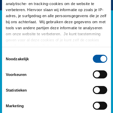
analytische- en tracking-cookies om de website te
verbeteren. Hiervoor slaan wij informatie op zoals je IP-
adres, je surfgedrag en alle persoonsgegevens die je zelf
bij ons achterlaat. Wij gebruiken deze gegevens om met
Blogs van MCB Direct
tools van andere partijen deze informatie te analyseren
om onze website te verbeteren. Je kunt toestemming
geven voor al deze cookies of je kunt zelf de cookies
instellen als je niet wilt dat wij bepaalde informatie delen.
Meer informatie over de cookies die wij bijhouden en de
Toestemmingsselectie
partijen waarmee wij samenwerken vind je in ons
Noodzakelijk
cookiebeleid. Bekijk
hier
ons beleid
Voorkeuren
Statistieken
Marketing