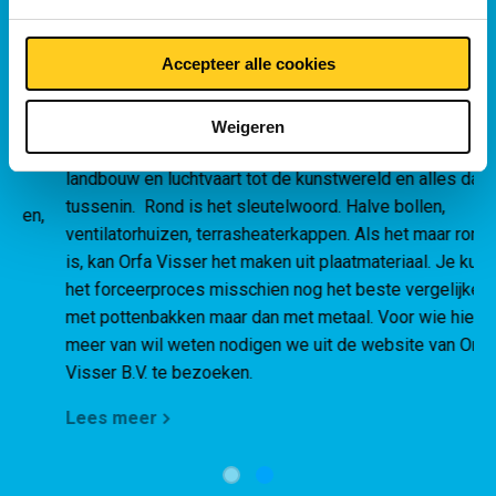
Digitalisering bij Orfa Visser
t
Accepteer alle cookies
Familiebedrijf Orfa Visser bestaat dit jaar 100 jaar en is
inmiddels uitgegroeid tot een modern forceerbedrijf dat
Weigeren
n
metaalvormen levert aan uiteenlopende sectoren: van de
landbouw en luchtvaart tot de kunstwereld en alles daar
tussenin. Rond is het sleutelwoord. Halve bollen,
,
ventilatorhuizen, terrasheaterkappen. Als het maar rond
is, kan Orfa Visser het maken uit plaatmateriaal. Je kunt
het forceerproces misschien nog het beste vergelijken
met pottenbakken maar dan met metaal. Voor wie hier
meer van wil weten nodigen we uit de website van Orfa
Visser B.V. te bezoeken.
Lees meer