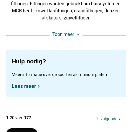
fittingen. Fittingen worden gebruikt om buissystemen.
MCB heeft zowel lasfittingen, draadfittingen, flenzen,
afsluiters, zuivelfittigen
Toon meer
Hulp nodig?
Meer informatie over de soorten alumunium platen.
Lees meer
1
-
20
van
177
U
1
volgende
pagina
bent