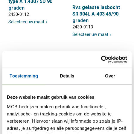
type A 1.4307 5D 90
Rvs gelaste lasbocht
graden
SR 304L A-403 45/90
2430-0112
graden
Selecteer uw maat
2430-0113
Selecteer uw maat
Toestemming
Details
Over
Rvs gelaste lasbocht
Rvs naadloze lasbocht
Deze website maakt gebruik van cookies
LR ASTM A-403 1.4307
LR ASTM A-403 1.4307
MCB-bedrijven maken gebruik van functionele-,
45/90 graden
45/90 graden
analytische- en tracking-cookies om de website te
2430-0114
2430-0115
verbeteren. Hiervoor slaan wij informatie op zoals je IP-
Selecteer uw maat
Selecteer uw maat
adres, je surfgedrag en alle persoonsgegevens die je zelf