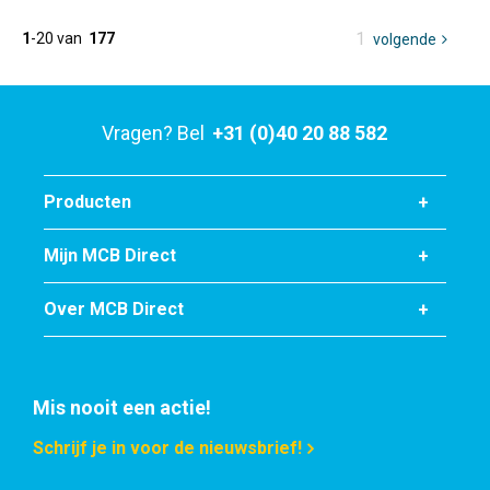
U
1
1
-
20
van
177
volgende
pagina
bent
op
pagina
Vragen? Bel
+31 (0)40 20 88 582
Producten
Mijn MCB Direct
Over MCB Direct
Mis nooit een actie!
Schrijf je in voor de nieuwsbrief!