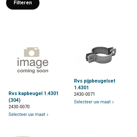
op
Filteren
pagina
Rvs pijpbeugelset
1.4301
Rvs kapbeugel 1.4301
2430-0071
(304)
Selecteer uw maat
2430-0070
Selecteer uw maat