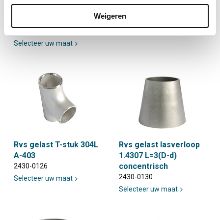
1.4307 type A
1.4307 type A
Weigeren
gelijkbenig
2430-0123
2430-0122
Selecteer uw maat
Selecteer uw maat
Rvs gelast T-stuk 304L
Rvs gelast lasverloop
A-403
1.4307 L=3(D-d)
concentrisch
2430-0126
2430-0130
Selecteer uw maat
Selecteer uw maat