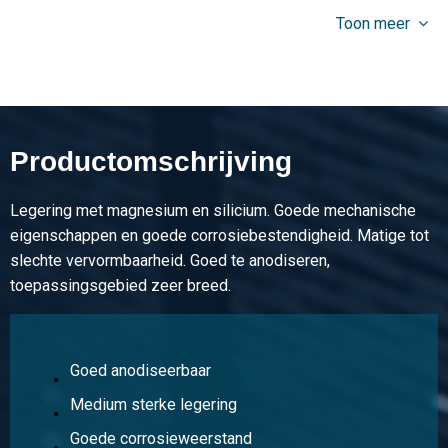
2,328
Toon meer
Bruto prijs
Selecteer
Artikelnummer
2810-0051-303015
Omschrijving
Productomschrijving
Alu vierkante buis EN AW-6060 T66 30x30x1,5 a 6 mtr
Legering met magnesium en silicium. Goede mechanische
Stuks gewicht in kg
eigenschappen en goede corrosiebestendigheid. Matige tot
2,826
slechte vervormbaarheid. Goed te anodiseren,
Bruto prijs
toepassingsgebied zeer breed.
Selecteer
Artikelnummer
2810-0051-404015
Goed anodiseerbaar
Omschrijving
Medium sterke legering
Alu vierkante buis EN AW-6060 T66 40x40x1,5 a 6 mtr
Goede corrosieweerstand