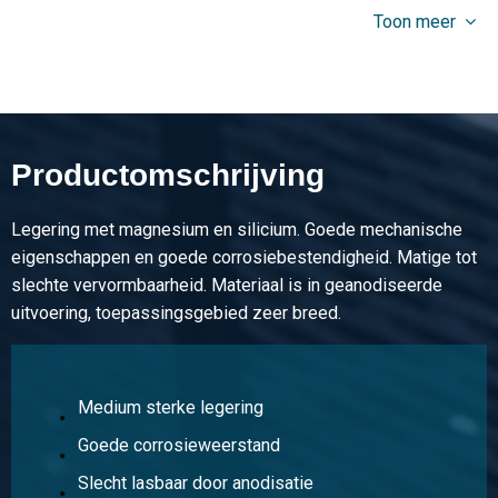
geanodiseerd
Toon meer
Stuks gewicht in kg
1,584
Bruto prijs
Selecteer
Productomschrijving
Artikelnummer
2810-0643-50202
Legering met magnesium en silicium. Goede mechanische
Omschrijving
eigenschappen en goede corrosiebestendigheid. Matige tot
Aluminium EN AW-6060 T66 hoek 50x20x2 a 6 mtr 15 Mu
slechte vervormbaarheid. Materiaal is in geanodiseerde
geanodiseerd
uitvoering, toepassingsgebied zeer breed.
Stuks gewicht in kg
2,25
Medium sterke legering
Bruto prijs
Selecteer
Goede corrosieweerstand
Slecht lasbaar door anodisatie
Artikelnummer