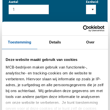
Aantal:
Eenheid:
Inloggen
Toestemming
Details
Over
Gelieve in te loggen om te bestellen
Deze website maakt gebruik van cookies
Bestel met uw eigen artikelnummers
MCB-bedrijven maken gebruik van functionele-,
Calculeren met actuele MCB-prijzen
analytische- en tracking-cookies om de website te
Volg uw order via Track&Trace
verbeteren. Hiervoor slaan wij informatie op zoals je IP-
adres, je surfgedrag en alle persoonsgegevens die je zelf
bij ons achterlaat. Wij gebruiken deze gegevens om met
tools van andere partijen deze informatie te analyseren
om onze website te verbeteren. Je kunt toestemming
Product
Product omschrijving
Bruto prijslijst
geven voor al deze cookies of je kunt zelf de cookies