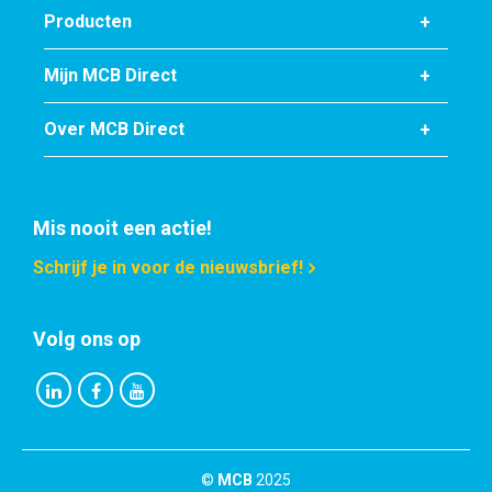
Bruto prijs
Producten
Selecteer
Mijn MCB Direct
Artikelnummer
2810-0643-35352
Over MCB Direct
Omschrijving
Aluminium EN AW-6060 T66 hoek 35x35x2 a 6 mtr 15 Mu
geanodiseerd
Mis nooit een actie!
Stuks gewicht in kg
2,25
Schrijf je in voor de nieuwsbrief!
Bruto prijs
Selecteer
Volg ons op
Artikelnummer
2810-0643-40402
Omschrijving
Aluminium EN AW-6060 T66 hoek 40x40x2 a 6 mtr 15 Mu
geanodiseerd
©
MCB
2025