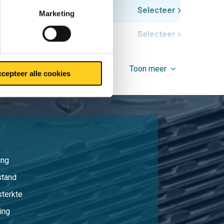
0,822
Selecteer
Marketing
1,518
Selecteer
Toon meer
cepteer alle cookies
ing
stand
sterkte
ing