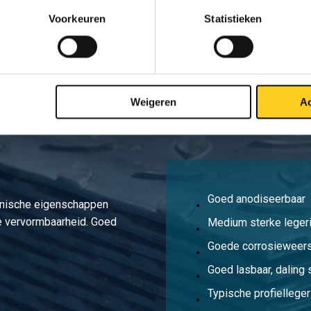
6060 T66 15x6x15x1,5 a 6 mtr
Voorkeuren
Statistieken
6060 T66 15x20x15x2 a 6 mtr
Weigeren
Ac
Goed anodiseerbaar
anische eigenschappen
e vervormbaarheid. Goed
Medium sterke leger
Goede corrosieweer
Goed lasbaar, daling 
Typische profielleger