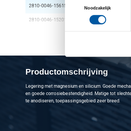
Toestemmingsselectie
2810-0046-1561515
Alu Z-profiel EN AW-
Noodzakelijk
2810-0046-1520152
Alu Z-profiel EN AW-
Productomschrijving
Legering met magnesium en silicium. Goede mech
en goede corrosiebestendigheid. Matige tot slecht
te anodiseren, toepassingsgebied zeer breed.