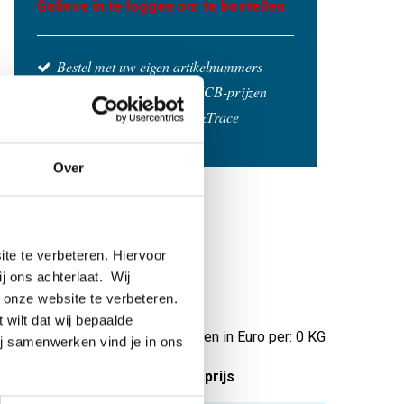
Gelieve in te loggen om te bestellen
Bestel met uw eigen artikelnummers
Calculeren met actuele MCB-prijzen
Volg uw order via Track&Trace
Over
te te verbeteren. Hiervoor
ij ons achterlaat. Wij
 onze website te verbeteren.
 wilt dat wij bepaalde
Prijzen in Euro per: 0 KG
ij samenwerken vind je in ons
tuks gewicht in kg
Bruto prijs