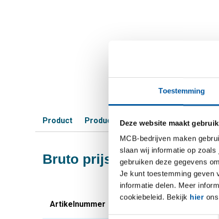
Toestemming
Product
Product omschrijving
Bruto prijsli
Deze website maakt gebruik
MCB-bedrijven maken gebruik 
slaan wij informatie op zoals
Bruto prijslijst: Aluminiu
gebruiken deze gegevens om 
Je kunt toestemming geven voo
informatie delen. Meer infor
cookiebeleid. Bekijk
hier
ons 
Artikelnummer
Omschrijving