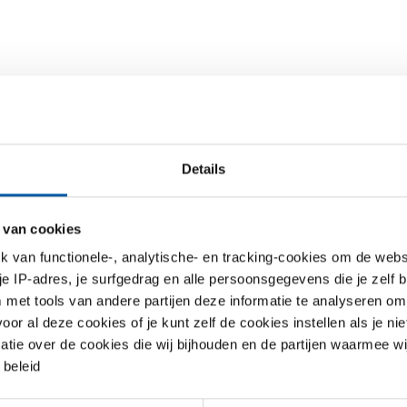
Details
jst
Downloads
Specificaties
 van cookies
van functionele-, analytische- en tracking-cookies om de websi
 je IP-adres, je surfgedrag en alle persoonsgegevens die je zelf b
m EN AW-6060 T66 Z-profiel
met tools van andere partijen deze informatie te analyseren om
r al deze cookies of je kunt zelf de cookies instellen als je niet
matie over de cookies die wij bijhouden en de partijen waarmee w
beleid
S