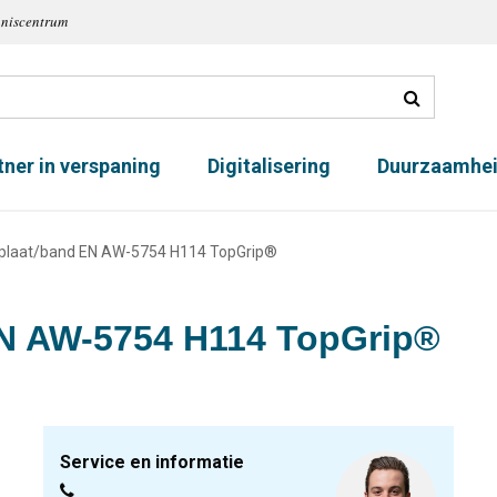
nniscentrum
tner in verspaning
Digitalisering
Duurzaamhe
nplaat/band EN AW-5754 H114 TopGrip®
EN AW-5754 H114 TopGrip®
Service en informatie