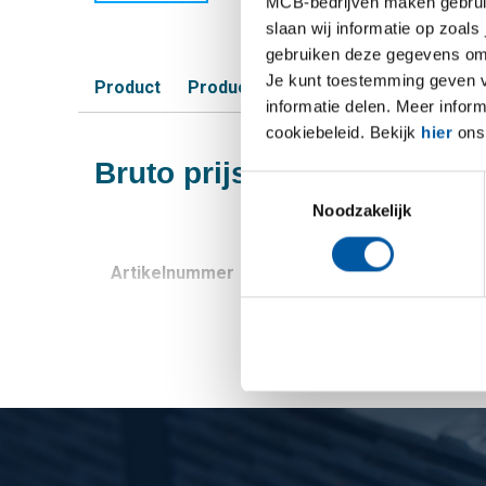
MCB-bedrijven maken gebruik 
slaan wij informatie op zoals
gebruiken deze gegevens om 
Je kunt toestemming geven voo
Product
Product omschrijving
Bruto prijsli
informatie delen. Meer infor
cookiebeleid. Bekijk
hier
ons 
Bruto prijslijst: Alu tran
Toestemmingsselectie
Noodzakelijk
Artikelnummer
Omschrijving