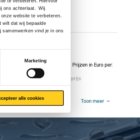
te te verbeteren. Hiervoor
ij ons achterlaat. Wij
 onze website te verbeteren.
 wilt dat wij bepaalde
ij samenwerken vind je in ons
Grip®
Marketing
Prijzen in Euro per:
tuks gewicht in kg
Bruto prijs
cepteer alle cookies
Toon meer