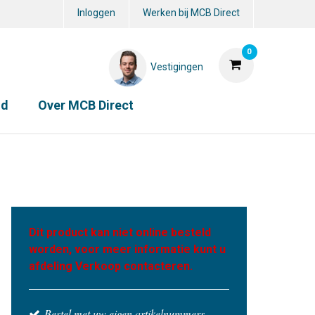
Inloggen
Werken bij MCB Direct
0
Vestigingen
id
Over MCB Direct
Dit product kan niet online besteld
worden, voor meer informatie kunt u
afdeling Verkoop contacteren.
Bestel met uw eigen artikelnummers