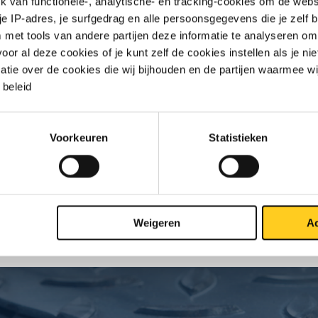
van functionele-, analytische- en tracking-cookies om de websi
 je IP-adres, je surfgedrag en alle persoonsgegevens die je zelf b
met tools van andere partijen deze informatie te analyseren om
r al deze cookies of je kunt zelf de cookies instellen als je niet
jst
Downloads
Specificaties
matie over de cookies die wij bijhouden en de partijen waarmee w
beleid
enplaat/band EN AW-5754 H114 Top
Voorkeuren
Statistieken
S
Weigeren
Ac