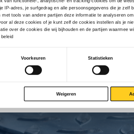
van functionele-, analytische- en tracking-cookies om de websi
 je IP-adres, je surfgedrag en alle persoonsgegevens die je zelf b
met tools van andere partijen deze informatie te analyseren om
r al deze cookies of je kunt zelf de cookies instellen als je niet
jst
Downloads
Specificaties
matie over de cookies die wij bijhouden en de partijen waarmee w
beleid
m rol EN AW-1050A H14/H24
Voorkeuren
Statistieken
S
Weigeren
Ac