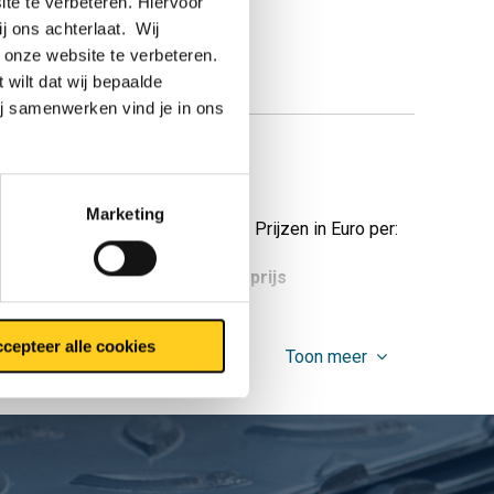
te te verbeteren. Hiervoor
ij ons achterlaat. Wij
 onze website te verbeteren.
 wilt dat wij bepaalde
ij samenwerken vind je in ons
Marketing
Prijzen in Euro per:
tuks gewicht in kg
Bruto prijs
cepteer alle cookies
Toon meer