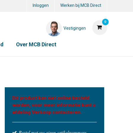
Inloggen
Werken bij MCB Direct
0
Vestigingen
id
Over MCB Direct
Dit product kan niet online besteld
worden, voor meer informatie kunt u
afdeling Verkoop contacteren.
Bestel met uw eigen artikelnummers