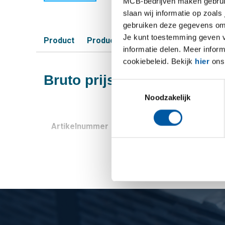
MCB-bedrijven maken gebruik 
slaan wij informatie op zoals
gebruiken deze gegevens om 
Je kunt toestemming geven voo
Product
Product omschrijving
Bruto prijsli
informatie delen. Meer infor
cookiebeleid. Bekijk
hier
ons 
Bruto prijslijst: Aluminiu
Toestemmingsselectie
Noodzakelijk
Artikelnummer
Omschrijving