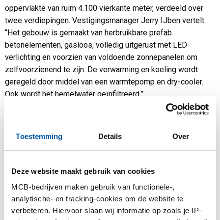
oppervlakte van ruim 4.100 vierkante meter, verdeeld over
twee verdiepingen. Vestigingsmanager Jerry IJben vertelt:
“Het gebouw is gemaakt van herbruikbare prefab
betonelementen, gasloos, volledig uitgerust met LED-
verlichting en voorzien van voldoende zonnepanelen om
zelfvoorzienend te zijn. De verwarming en koeling wordt
geregeld door middel van een warmtepomp en dry-cooler.
Ook wordt het hemelwater geïnfiltreerd.”
Groene wanden en vogelhuisjes
Toestemming
Details
Over
Omdat het pand op het groenste bedrijvenpark van Nederland
staat dicht bij een natuurgebied, was natuurinclusief bouwen
een vereiste. Zo is het pand voorzien van een groen
Deze website maakt gebruik van cookies
sedumdak, vogelhuizen, insectenhotels en groene wanden.
MCB-bedrijven maken gebruik van functionele-,
Jerry IJben: “Die groene uitstraling is niet alleen goed voor
analytische- en tracking-cookies om de website te
de natuur, maar draagt ook bij aan een fijne werkomgeving
verbeteren. Hiervoor slaan wij informatie op zoals je IP-
voor onze medewerkers.”