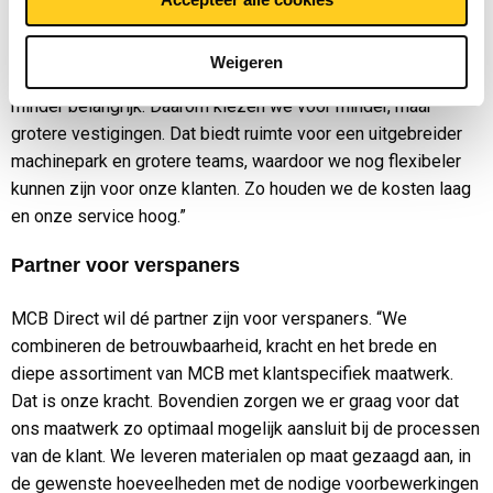
belangrijk en werd er regelmatig materiaal op locatie
afgehaald door onze klanten”, vertelt Jerry. “Door onze
Weigeren
dagelijkse distributie zijn vestigingen dicht bij de klant
minder belangrijk. Daarom kiezen we voor minder, maar
grotere vestigingen. Dat biedt ruimte voor een uitgebreider
machinepark en grotere teams, waardoor we nog flexibeler
kunnen zijn voor onze klanten. Zo houden we de kosten laag
en onze service hoog.”
Partner voor verspaners
MCB Direct wil dé partner zijn voor verspaners. “We
combineren de betrouwbaarheid, kracht en het brede en
diepe assortiment van MCB met klantspecifiek maatwerk.
Dat is onze kracht. Bovendien zorgen we er graag voor dat
ons maatwerk zo optimaal mogelijk aansluit bij de processen
van de klant. We leveren materialen op maat gezaagd aan, in
de gewenste hoeveelheden met de nodige voorbewerkingen