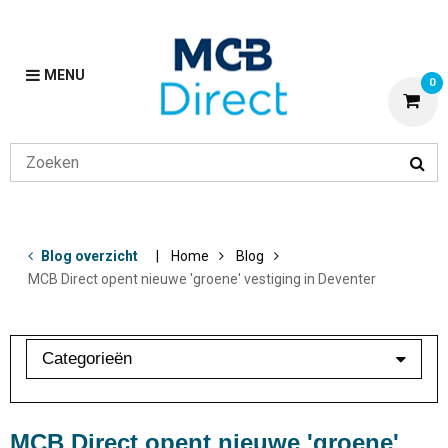
MENU
0
Blog overzicht
Home
Blog
MCB Direct opent nieuwe 'groene' vestiging in Deventer
Categorieën
Bewerkingen
Klant in beeld
MCB Direct opent nieuwe 'groene'
Lean