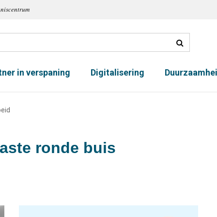
nniscentrum
tner in verspaning
Digitalisering
Duurzaamhe
oeid
laste ronde buis