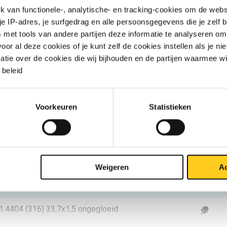
van functionele-, analytische- en tracking-cookies om de websi
s1.4404 (316) 16x1,5 ongegloeid
 je IP-adres, je surfgedrag en alle persoonsgegevens die je zelf b
met tools van andere partijen deze informatie te analyseren om
s1.4404 (316) 20x1,5 ongegloeid
r al deze cookies of je kunt zelf de cookies instellen als je niet
matie over de cookies die wij bijhouden en de partijen waarmee w
s1.4404 (316) 20x2 ongegloeid
beleid
s1.4404 (316) 25x1,5 ongegloeid
Voorkeuren
Statistieken
s1.4404 (316) 26,9x2 ongegloeid
s1.4404 (316) 28x1,5 ongegloeid
s1.4404 (316) 30x1,5 ongegloeid
Weigeren
Ac
s1.4404 (316) 30x2 ongegloeid
1.4404 (316) 33,7x1,5 ongegloeid