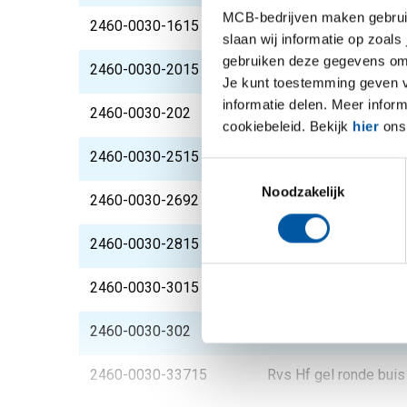
MCB-bedrijven maken gebruik 
2460-0030-1615
Rvs Hf gel ronde bui
slaan wij informatie op zoals
gebruiken deze gegevens om 
2460-0030-2015
Rvs Hf gel ronde bui
Je kunt toestemming geven voo
informatie delen. Meer infor
2460-0030-202
Rvs Hf gel ronde bui
cookiebeleid. Bekijk
hier
ons 
2460-0030-2515
Rvs Hf gel ronde bui
Toestemmingsselectie
Noodzakelijk
2460-0030-2692
Rvs Hf gel ronde bui
2460-0030-2815
Rvs Hf gel ronde bui
2460-0030-3015
Rvs Hf gel ronde bui
2460-0030-302
Rvs Hf gel ronde bui
2460-0030-33715
Rvs Hf gel ronde buis