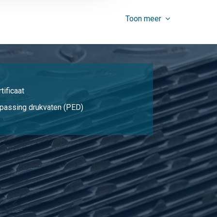
9,56
Selecteer
Toon meer
7,577
Selecteer
8,708
Selecteer
11,461
Selecteer
tificaat
9,251
Selecteer
passing drukvaten (PED)
12,184
Selecteer
15,042
Selecteer
9,387
Selecteer
10,586
Selecteer
13,964
Selecteer