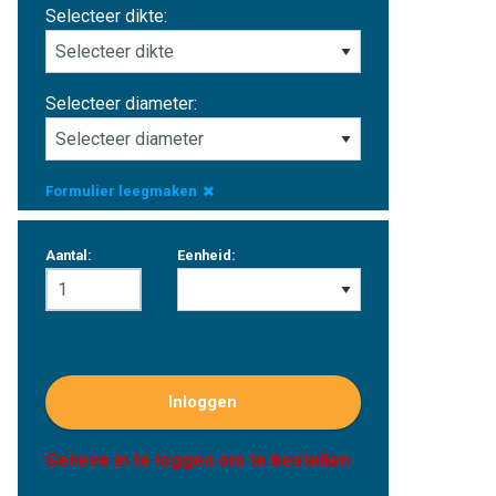
Selecteer dikte:
Selecteer diameter:
Formulier leegmaken
Aantal:
Eenheid:
Inloggen
Gelieve in te loggen om te bestellen