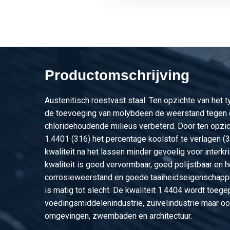
2460-0030-3372
Rvs Hf gel ronde bui
2460-0030-3515
Rvs Hf gel ronde bui
2460-0030-4015
Rvs Hf gel ronde bui
Productomschrijving
2460-0030-402
Rvs Hf gel ronde bui
Austenitisch roestvast staal. Ten opzichte van het 
2460-0030-42415
Rvs Hf gel ronde buis
de toevoeging van molybdeen de weerstand tegen 
chloridehoudende milieus verbeterd. Door ten opzic
2460-0030-4242
Rvs Hf gel ronde bui
1.4401 (316) het percentage koolstof te verlagen (
kwaliteit na het lassen minder gevoelig voor interkri
2460-0030-42425
Rvs Hf gel ronde buis
kwaliteit is goed vervormbaar, goed polijstbaar en 
corrosieweerstand en goede taaiheidseigenschapp
2460-0030-4315
Rvs Hf gel ronde bui
is matig tot slecht. De kwaliteit 1.4404 wordt toege
voedingsmiddelenindustrie, zuivelindustrie maar oo
2460-0030-48315
Rvs Hf gel ronde buis
omgevingen, zwembaden en architectuur.
2460-0030-4832
Rvs Hf gel ronde bui