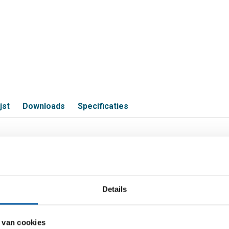
jst
Downloads
Specificaties
4 (316) HF gelaste ronde buis ong
Details
S
s1.4404 (316) 12x1,5 ongegloeid
 van cookies