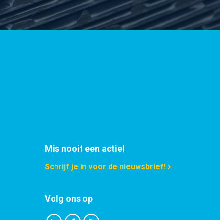
17,266
Selecteer
11,152
Selecteer
14,718
Selecteer
13,30
Selecteer
17,583
Selecteer
16,874
Selecteer
Mis nooit een actie!
22,348
Selecteer
Schrijf je in voor de nieuwsbrief!
30,763
Selecteer
Volg ons op
33,869
Selecteer