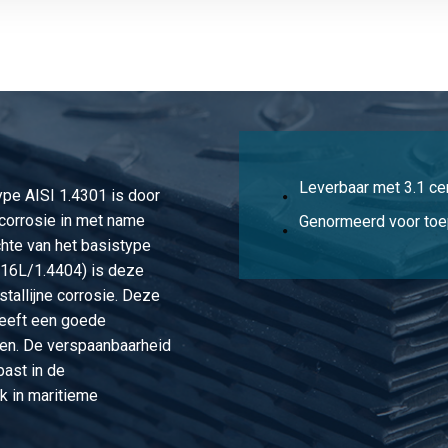
s1.4404 (316) 33,7x2 ongegloeid
s1.4404 (316) 35x1,5 ongegloeid
s1.4404 (316) 40x1,5 ongegloeid
s1.4404 (316) 40x2 ongegloeid
Leverbaar met 3.1 cer
type AISI 1.4301 is door
1.4404 (316) 42,4x1,5 ongegloeid
corrosie in met name
Genormeerd voor toe
hte van het basistype
s1.4404 (316) 42,4x2 ongegloeid
316L/1.4404) is deze
stallijne corrosie. Deze
1.4404 (316) 42,4x2,5 ongegloeid
heeft een goede
en. De verspaanbaarheid
s1.4404 (316) 43x1,5 ongegloeid
past in de
k in maritieme
1.4404 (316) 48,3x1,5 ongegloeid
s1.4404 (316) 48,3x2 ongegloeid