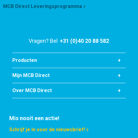
Artikelnummer
MCB Direct Leveringsprogramma
2400-0340-112
Omschrijving
Rvs 1.4418 QT 900 warmgewalst rond 112 geschild ca 5-6
mtr
Stuks gewicht in kg
Vragen? Bel
+31 (0)40 20 88 582
Bruto prijs
Selecteer
Producten
Artikelnummer
Mijn MCB Direct
2400-0340-115
Omschrijving
Over MCB Direct
Rvs 1.4418 QT 900 warmgewalst rond 115 geschild ca 5-6
mtr
Stuks gewicht in kg
Bruto prijs
Mis nooit een actie!
Selecteer
Schrijf je in voor de nieuwsbrief!
Artikelnummer