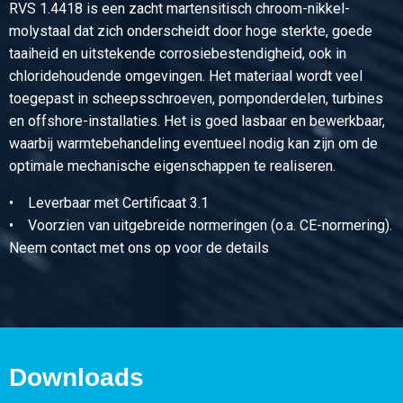
RVS 1.4418 is een zacht martensitisch chroom-nikkel-
Artikelnummer
molystaal dat zich onderscheidt door hoge sterkte, goede
2400-0340-91
taaiheid en uitstekende corrosiebestendigheid, ook in
Omschrijving
chloridehoudende omgevingen. Het materiaal wordt veel
Rvs 1.4418 QT 900 warmgewalst rond 91 geschild a 6200
toegepast in scheepsschroeven, pomponderdelen, turbines
mm
en offshore-installaties. Het is goed lasbaar en bewerkbaar,
Stuks gewicht in kg
waarbij warmtebehandeling eventueel nodig kan zijn om de
Bruto prijs
optimale mechanische eigenschappen te realiseren.
Selecteer
• Leverbaar met Certificaat 3.1
Artikelnummer
• Voorzien van uitgebreide normeringen (o.a. CE-normering).
2400-0340-102
Neem contact met ons op voor de details
Omschrijving
Rvs 1.4418 QT 900 warmgewalst rond 102 geschild ca 5-6
mtr
Stuks gewicht in kg
Bruto prijs
Downloads
Selecteer