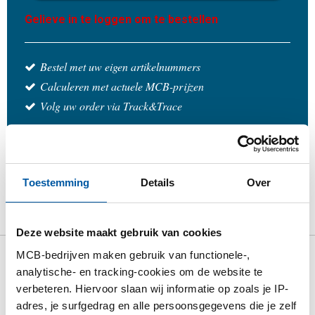
Gelieve in te loggen om te bestellen
Bestel met uw eigen artikelnummers
Calculeren met actuele MCB-prijzen
Volg uw order via Track&Trace
Toestemming
Details
Over
Product
Product omschrijving
Bruto prijslijst
Downloads
Specificaties
Deze website maakt gebruik van cookies
MCB-bedrijven maken gebruik van functionele-,
Bruto prijslijst: Rvs 1.4418 QT
analytische- en tracking-cookies om de website te
verbeteren. Hiervoor slaan wij informatie op zoals je IP-
900 warmgewalst rond geschild
adres, je surfgedrag en alle persoonsgegevens die je zelf