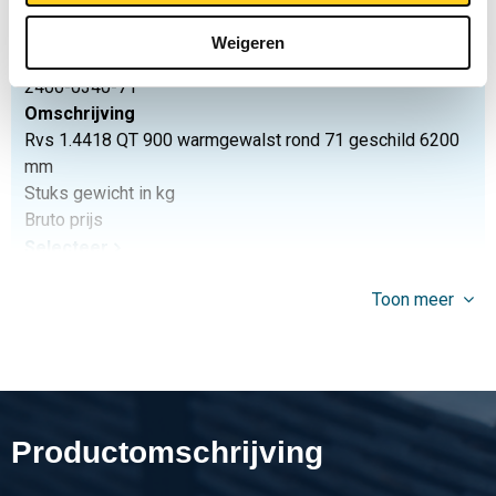
Selecteer
Weigeren
Artikelnummer
2400-0340-71
Omschrijving
Rvs 1.4418 QT 900 warmgewalst rond 71 geschild 6200
mm
Stuks gewicht in kg
Bruto prijs
Selecteer
Artikelnummer
Toon meer
2400-0340-81
Omschrijving
Rvs 1.4418 QT 900 warmgewalst rond 81 geschild ca 5-6
mtr
Stuks gewicht in kg
Productomschrijving
Bruto prijs
Selecteer