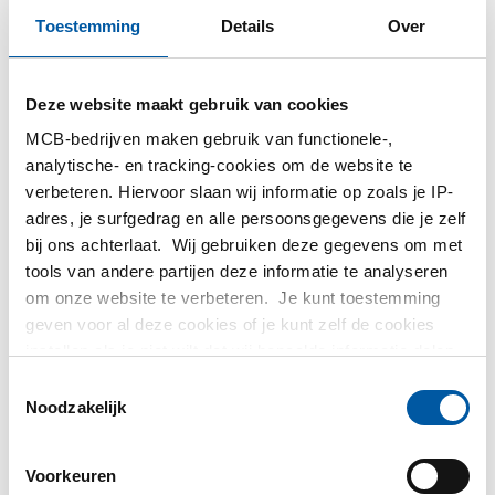
2440-0108-1
Toestemming
Details
Over
Omschrijving
304L knie 90 graden BiBi NPT 3000# 1In
Stuks gewicht in kg
Deze website maakt gebruik van cookies
1,12
MCB-bedrijven maken gebruik van functionele-,
Bruto prijs
analytische- en tracking-cookies om de website te
Selecteer
verbeteren. Hiervoor slaan wij informatie op zoals je IP-
adres, je surfgedrag en alle persoonsgegevens die je zelf
Artikelnummer
bij ons achterlaat. Wij gebruiken deze gegevens om met
2440-0108-12
tools van andere partijen deze informatie te analyseren
Omschrijving
om onze website te verbeteren. Je kunt toestemming
304L knie 90 graden BiBi NPT 3000# 1/2In
geven voor al deze cookies of je kunt zelf de cookies
Stuks gewicht in kg
instellen als je niet wilt dat wij bepaalde informatie delen.
0,43
Meer informatie over de cookies die wij bijhouden en de
Bruto prijs
Toestemmingsselectie
partijen waarmee wij samenwerken vind je in ons
Selecteer
Noodzakelijk
cookiebeleid. Bekijk
hier
ons beleid
Voorkeuren
Toon meer