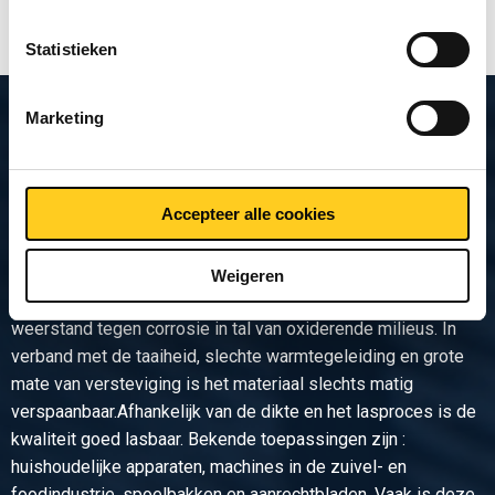
Statistieken
Marketing
Productomschrijving
Austenitisch roestvast staal. Door de combinatie van een
Accepteer alle cookies
aantal zeer gunstige eigenschappen wordt dit type roestvast
staal op grote schaal toegepast. In gegeloeide toestand is
het materiaal goed vervormbaar (buigen, dieptrekken,
Weigeren
forceren etc.). Deze kwaliteit beschikt over een uitstekende
weerstand tegen corrosie in tal van oxiderende milieus. In
verband met de taaiheid, slechte warmtegeleiding en grote
mate van versteviging is het materiaal slechts matig
verspaanbaar.Afhankelijk van de dikte en het lasproces is de
kwaliteit goed lasbaar. Bekende toepassingen zijn :
huishoudelijke apparaten, machines in de zuivel- en
foodindustrie, spoelbakken en aanrechtbladen. Vaak is deze