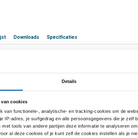
jst
Downloads
Specificaties
 3 delige koppeling BI/BU con NPT
Details
S
 van cookies
ing BiBui con NPT 3000# 1/4In
van functionele-, analytische- en tracking-cookies om de websi
 je IP-adres, je surfgedrag en alle persoonsgegevens die je zelf b
ing BiBui con NPT 3000# 3/8In
met tools van andere partijen deze informatie te analyseren om
ing BiBui con NPT 3000# 1/2In
r al deze cookies of je kunt zelf de cookies instellen als je niet