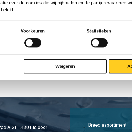
matie over de cookies die wij bijhouden en de partijen waarmee w
ing BiBui con NPT 3000# 3/4In
beleid
ing BiBui con NPT 3000# 1In
Voorkeuren
Statistieken
ing BiBui con NPT 3000# 1 1/4In
ing BiBui con NPT 3000# 1 1/2In
ing BiBui con NPT 3000# 2In
Weigeren
Ac
Breed assortiment
type AISI 1.4301 is door