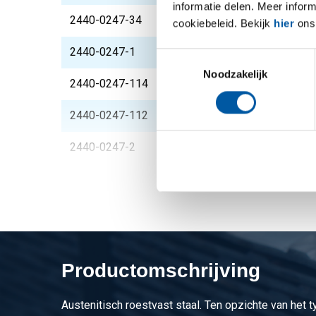
informatie delen. Meer infor
2440-0247-34
316L 3 delige koppel
cookiebeleid. Bekijk
hier
ons 
2440-0247-1
316L 3 delige koppel
Toestemmingsselectie
Noodzakelijk
2440-0247-114
316L 3 delige koppel
2440-0247-112
316L 3 delige koppel
2440-0247-2
316L 3 delige koppel
Productomschrijving
Austenitisch roestvast staal. Ten opzichte van het 