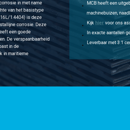
corrosie in met name
MCB heeft een uitge
hte van het basistype
machinebuizen, naadl
316L/1.4404) is deze
Kijk
hier
voor ons as
stallijne corrosie. Deze
heeft een goede
In exacte aantallen g
en. De verspaanbaarheid
Leverbaar met 3.1 cer
past in de
k in maritieme