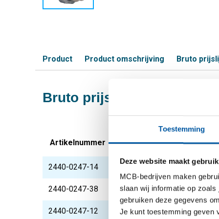
Product
Product omschrijving
Bruto prijsli
Bruto prijslijst: RVS 316L
Toestemming
Artikelnummer
Omschrijving
Deze website maakt gebruik
2440-0247-14
316L 3 delige koppel
MCB-bedrijven maken gebruik 
slaan wij informatie op zoals
2440-0247-38
316L 3 delige koppel
gebruiken deze gegevens om 
2440-0247-12
316L 3 delige koppel
Je kunt toestemming geven voo