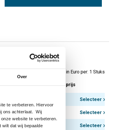
 3000#
Prijzen in Euro per: 1 Stuks
Over
tuks gewicht in kg
Bruto prijs
0,20
Selecteer
te te verbeteren. Hiervoor
ij ons achterlaat. Wij
0,39
Selecteer
 onze website te verbeteren.
0,40
Selecteer
 wilt dat wij bepaalde