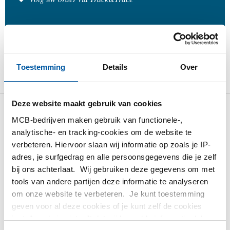
Product
Product omschrijving
Bruto prijslijst
Toestemming
Details
Over
Downloads
Specificaties
Deze website maakt gebruik van cookies
Bruto prijslijst: RVS 316L Draad
MCB-bedrijven maken gebruik van functionele-,
analytische- en tracking-cookies om de website te
T-stuk NPT 3000#
verbeteren. Hiervoor slaan wij informatie op zoals je IP-
adres, je surfgedrag en alle persoonsgegevens die je zelf
Prijzen in Euro per: 1 Stuks
bij ons achterlaat. Wij gebruiken deze gegevens om met
tools van andere partijen deze informatie te analyseren
Artikelnummer
om onze website te verbeteren. Je kunt toestemming
2440-0218-14
geven voor al deze cookies of je kunt zelf de cookies
Omschrijving
instellen als je niet wilt dat wij bepaalde informatie delen.
316L Draad T-stuk NPT 3000# 1/4In