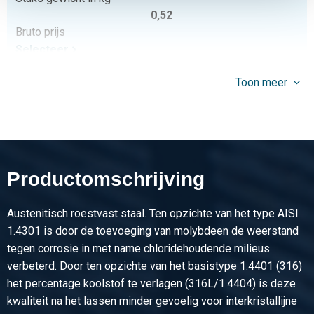
0,52
Bruto prijs
Selecteer
Artikelnummer
Toon meer
2440-0218-34
Omschrijving
316L Draad T-stuk NPT 3000# 3/4In
Stuks gewicht in kg
0,73
Productomschrijving
Bruto prijs
Selecteer
Austenitisch roestvast staal. Ten opzichte van het type AISI
Artikelnummer
1.4301 is door de toevoeging van molybdeen de weerstand
2440-0218-1
tegen corrosie in met name chloridehoudende milieus
Omschrijving
verbeterd. Door ten opzichte van het basistype 1.4401 (316)
316L Draad T-stuk NPT 3000# 1In
het percentage koolstof te verlagen (316L/1.4404) is deze
Stuks gewicht in kg
kwaliteit na het lassen minder gevoelig voor interkristallijne
1,26