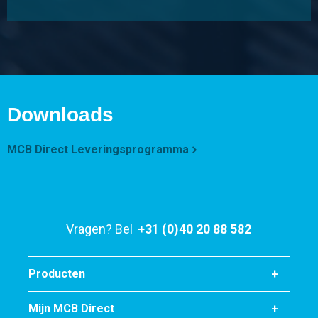
Bruto prijs
Selecteer
Artikelnummer
2440-0218-2
Omschrijving
316L Draad T-stuk NPT 3000# 2In
Downloads
Stuks gewicht in kg
4,00
MCB Direct Leveringsprogramma
Bruto prijs
Selecteer
Vragen? Bel
+31 (0)40 20 88 582
Producten
Mijn MCB Direct