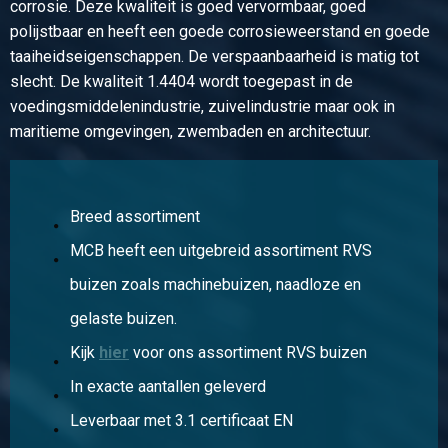
corrosie. Deze kwaliteit is goed vervormbaar, goed
Bruto prijs
polijstbaar en heeft een goede corrosieweerstand en goede
Selecteer
taaiheidseigenschappen. De verspaanbaarheid is matig tot
slecht. De kwaliteit 1.4404 wordt toegepast in de
Artikelnummer
voedingsmiddelenindustrie, zuivelindustrie maar ook in
2440-0218-114
maritieme omgevingen, zwembaden en architectuur.
Omschrijving
316L Draad T-stuk NPT 3000# 1 1/4In
Stuks gewicht in kg
1,64
Breed assortiment
Bruto prijs
MCB heeft een uitgebreid assortiment RVS
Selecteer
buizen zoals machinebuizen, naadloze en
Artikelnummer
gelaste buizen.
2440-0218-112
Kijk
hier
voor ons assortiment RVS buizen
Omschrijving
316L Draad T-stuk NPT 3000# 1 1/2In
In exacte aantallen geleverd
Stuks gewicht in kg
Leverbaar met 3.1 certificaat EN
2,81