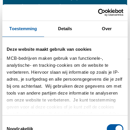
Volg uw order via Track&Trace
Toestemming
Details
Over
Product
Product omschrijving
Bruto prijslijst
Deze website maakt gebruik van cookies
Downloads
Specificaties
MCB-bedrijven maken gebruik van functionele-,
analytische- en tracking-cookies om de website te
verbeteren. Hiervoor slaan wij informatie op zoals je IP-
Bruto prijslijst: RVS 304L
adres, je surfgedrag en alle persoonsgegevens die je zelf
dubbele zeskantnippel NPT
bij ons achterlaat. Wij gebruiken deze gegevens om met
3000#
tools van andere partijen deze informatie te analyseren
om onze website te verbeteren. Je kunt toestemming
geven voor al deze cookies of je kunt zelf de cookies
Prijzen in Euro per: 1 Stuks
instellen als je niet wilt dat wij bepaalde informatie delen.
Meer informatie over de cookies die wij bijhouden en de
Toestemmingsselectie
Artikelnummer
partijen waarmee wij samenwerken vind je in ons
Noodzakelijk