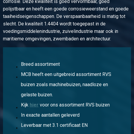
corrosie. Deze kwaliteit is goed vervormbaar, goed
316 Kogelkraan 2 dlg geflensd EN1092-1 PN40 1 1/2In
polijstbaar en heeft een goede corrosieweerstand en goede
DN40
taaiheidseigenschappen. De verspaanbaarheid is matig tot
Stuks gewicht in kg
slecht. De kwaliteit 1.4404 wordt toegepast in de
8,10
voedingsmiddelenindustrie, zuivelindustrie maar ook in
Bruto prijs
maritieme omgevingen, zwembaden en architectuur.
Selecteer
Artikelnummer
2440-0820-2
Breed assortiment
Omschrijving
MCB heeft een uitgebreid assortiment RVS
316 Kogelkraan 2 dlg geflensd EN1092-1 PN40 2In DN50
Stuks gewicht in kg
buizen zoals machinebuizen, naadloze en
10,00
gelaste buizen.
Bruto prijs
Kijk
hier
voor ons assortiment RVS buizen
Selecteer
In exacte aantallen geleverd
Leverbaar met 3.1 certificaat EN