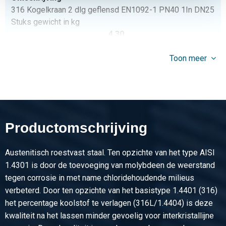
316 Kogelkraan 2 dlg geflensd EN1092-1 PN40 1In DN25
Stuks gewicht in kg
4,30
Bruto prijs
Toon meer
Selecteer
Artikelnummer
2440-0820-114
Omschrijving
316 Kogelkraan 2 dlg geflensd EN1092-1 PN40 1 1/4In
Productomschrijving
DN32
Stuks gewicht in kg
Austenitisch roestvast staal. Ten opzichte van het type AISI
6,20
1.4301 is door de toevoeging van molybdeen de weerstand
Bruto prijs
tegen corrosie in met name chloridehoudende milieus
Selecteer
verbeterd. Door ten opzichte van het basistype 1.4401 (316)
Artikelnummer
het percentage koolstof te verlagen (316L/1.4404) is deze
2440-0820-112
kwaliteit na het lassen minder gevoelig voor interkristallijne
Omschrijving