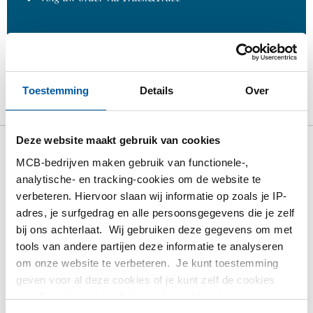
Product
Product omschrijving
Bruto prijslijst
Toestemming
Details
Over
Downloads
Specificaties
Deze website maakt gebruik van cookies
Bruto prijslijst: Rvs 316 kogelkr
MCB-bedrijven maken gebruik van functionele-,
analytische- en tracking-cookies om de website te
2 dlg geflensd EN1092-1 PN40
verbeteren. Hiervoor slaan wij informatie op zoals je IP-
adres, je surfgedrag en alle persoonsgegevens die je zelf
Prijzen in Euro per: 1 Stuks
bij ons achterlaat. Wij gebruiken deze gegevens om met
tools van andere partijen deze informatie te analyseren
Artikelnummer
om onze website te verbeteren. Je kunt toestemming
2440-0820-12
geven voor al deze cookies of je kunt zelf de cookies
Omschrijving
instellen als je niet wilt dat wij bepaalde informatie delen.
316 Kogelkraan 2 dlg geflensd EN1092-1 PN40 1/2In