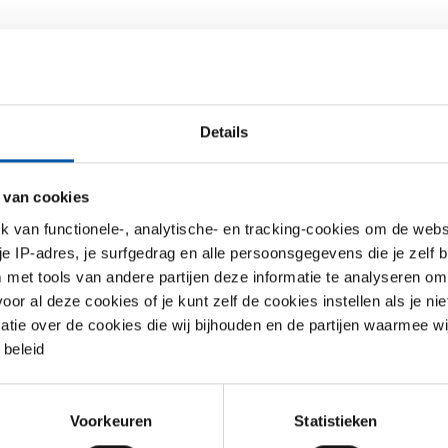
jst
Downloads
Specificaties
Details
ogelkraan 3 dlg las/las PN40
 van cookies
van functionele-, analytische- en tracking-cookies om de websi
S
 je IP-adres, je surfgedrag en alle persoonsgegevens die je zelf b
met tools van andere partijen deze informatie te analyseren om
r al deze cookies of je kunt zelf de cookies instellen als je niet
 las/las PN40 2 1/2In DN 65
matie over de cookies die wij bijhouden en de partijen waarmee w
 las/las PN40 3In DN80
beleid
 las/las PN40 4In DN100
Voorkeuren
Statistieken