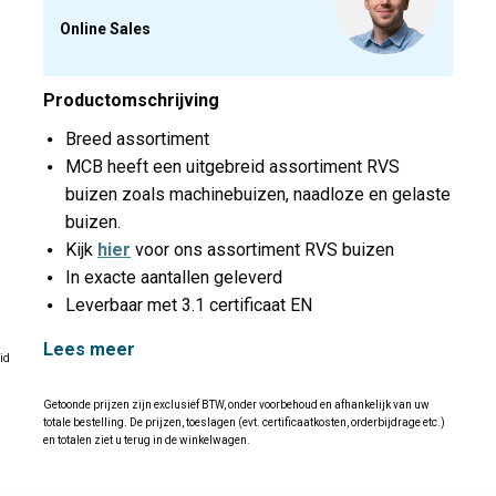
Online Sales
Productomschrijving
Breed assortiment
MCB heeft een uitgebreid assortiment RVS
buizen zoals machinebuizen, naadloze en gelaste
buizen.
Kijk
hier
voor ons assortiment RVS buizen
In exacte aantallen geleverd
Leverbaar met 3.1 certificaat EN
Lees meer
id
Getoonde prijzen zijn exclusief BTW, onder voorbehoud en afhankelijk van uw
totale bestelling. De prijzen, toeslagen (evt. certificaatkosten, orderbijdrage etc.)
en totalen ziet u terug in de winkelwagen.