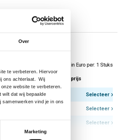
Over
Prijzen in Euro per: 1 Stuks
te te verbeteren. Hiervoor
tuks gewicht in kg
Bruto prijs
ij ons achterlaat. Wij
 onze website te verbeteren.
 wilt dat wij bepaalde
7,10
Selecteer
ij samenwerken vind je in ons
10,50
Selecteer
19,50
Selecteer
Marketing