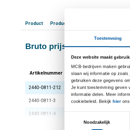
Product
Product omschrijving
Bruto prijsli
Toestemming
Bruto prijslijst: Rvs 316 k
Deze website maakt gebruik
MCB-bedrijven maken gebruik 
Artikelnummer
Omschrijving
slaan wij informatie op zoals
gebruiken deze gegevens om 
Je kunt toestemming geven voo
2440-0811-212
316 Kogelkraan 3 dlg
informatie delen. Meer infor
2440-0811-3
316 Kogelkraan 3 dlg
cookiebeleid. Bekijk
hier
ons 
2440-0811-4
316 Kogelkraan 3 dlg
Toestemmingsselectie
Noodzakelijk