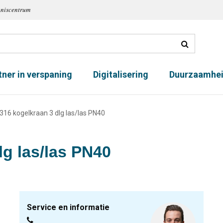
nniscentrum
tner in verspaning
Digitalisering
Duurzaamhe
316 kogelkraan 3 dlg las/las PN40
lg las/las PN40
Service en informatie