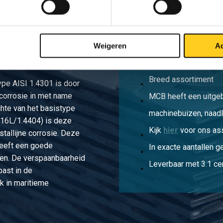
Weigeren
Ac
Breed assortiment
type AISI 1.4301 is door
corrosie in met name
MCB heeft een uitge
hte van het basistype
machinebuizen, naadl
316L/1.4404) is deze
Kijk
hier
voor ons as
stallijne corrosie. Deze
heeft een goede
In exacte aantallen g
en. De verspaanbaarheid
Leverbaar met 3.1 cer
past in de
k in maritieme