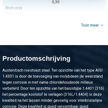
0,30
Bruto prijs
Selecteer
Artikelnummer
Toon meer
2440-0828-34
Omschrijving
Y-Strainer F/F PN 40 BSP 316 3/4In x 100.00
Stuks gewicht in kg
0,50
Productomschrijving
Bruto prijs
Selecteer
Austenitisch roestvast staal. Ten opzichte van het type AISI
Artikelnummer
1.4301 is door de toevoeging van molybdeen de weerstand
2440-0828-1
tegen corrosie in met name chloridehoudende milieus
Omschrijving
verbeterd. Door ten opzichte van het basistype 1.4401 (316)
Y-Strainer F/F PN 40 BSP 316 1In x 115.00
het percentage koolstof te verlagen (316L/1.4404) is deze
Stuks gewicht in kg
kwaliteit na het lassen minder gevoelig voor interkristallijne
0,96
corrosie. Deze kwaliteit is goed vervormbaar, goed