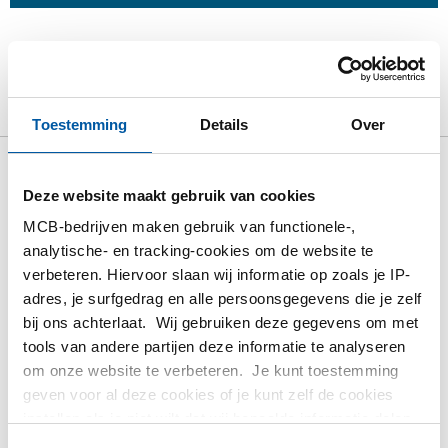
Product
Product omschrijving
Bruto prijslijst
Downloads
Specificaties
Toestemming
Details
Over
Bruto prijslijst: Rvs 316
Deze website maakt gebruik van cookies
Strainer bibi BSP PN63 Y Type
MCB-bedrijven maken gebruik van functionele-,
RB
analytische- en tracking-cookies om de website te
verbeteren. Hiervoor slaan wij informatie op zoals je IP-
adres, je surfgedrag en alle persoonsgegevens die je zelf
Prijzen in Euro per: 1 Stuks
bij ons achterlaat. Wij gebruiken deze gegevens om met
tools van andere partijen deze informatie te analyseren
Artikelnummer
om onze website te verbeteren. Je kunt toestemming
2440-0828-14
geven voor al deze cookies of je kunt zelf de cookies
Omschrijving
instellen als je niet wilt dat wij bepaalde informatie delen.
Y-Strainer F/F PN 40 BSP 316 1/4In
Meer informatie over de cookies die wij bijhouden en de