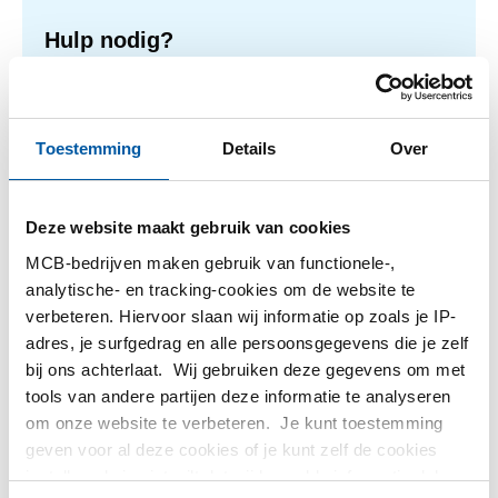
Hulp nodig?
Meer informatie over de soorten alumunium platen.
Lees meer
Toestemming
Details
Over
Deze website maakt gebruik van cookies
1
-
1
van
1
U
1
MCB-bedrijven maken gebruik van functionele-,
bent
analytische- en tracking-cookies om de website te
op
Filteren
verbeteren. Hiervoor slaan wij informatie op zoals je IP-
pagina
adres, je surfgedrag en alle persoonsgegevens die je zelf
bij ons achterlaat. Wij gebruiken deze gegevens om met
tools van andere partijen deze informatie te analyseren
om onze website te verbeteren. Je kunt toestemming
geven voor al deze cookies of je kunt zelf de cookies
instellen als je niet wilt dat wij bepaalde informatie delen.