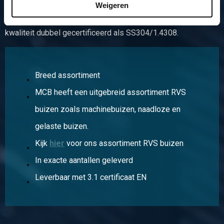
Weigeren
huishoudelijke apparaten, machines in de zuivel- en
foodindustrie, spoelbakken en aanrechtbladen. Vaak is deze
kwaliteit dubbel gecertificeerd als SS304/1.4308.
Breed assortiment
MCB heeft een uitgebreid assortiment RVS
buizen zoals machinebuizen, naadloze en
gelaste buizen.
Kijk
hier
voor ons assortiment RVS buizen
In exacte aantallen geleverd
Leverbaar met 3.1 certificaat EN