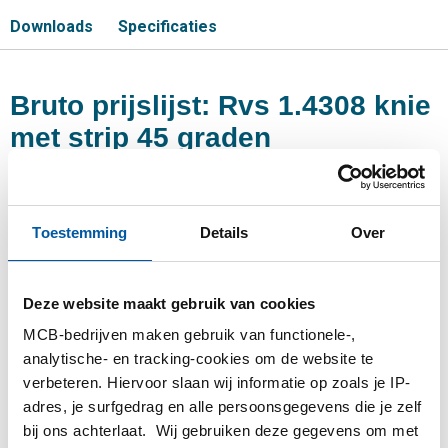
Downloads
Specificaties
Bruto prijslijst: Rvs 1.4308 knie
met strip 45 graden
Prijzen in Euro per: 0
Toestemming
Details
Over
Artikelnummer
2440-0119-12
Omschrijving
Deze website maakt gebruik van cookies
1.4308 knie met strip 45 graden 1/2In
Stuks gewicht in kg
MCB-bedrijven maken gebruik van functionele-,
0,10
analytische- en tracking-cookies om de website te
Bruto prijs
verbeteren. Hiervoor slaan wij informatie op zoals je IP-
adres, je surfgedrag en alle persoonsgegevens die je zelf
Selecteer
bij ons achterlaat. Wij gebruiken deze gegevens om met