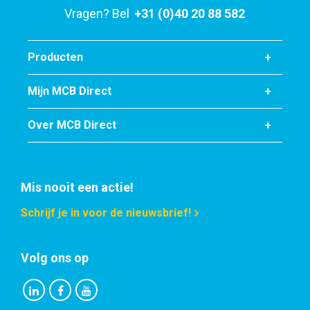
Stuks gewicht in kg
Vragen? Bel
+31 (0)40 20 88 582
0,31
Bruto prijs
Selecteer
Producten
Artikelnummer
Mijn MCB Direct
2440-0349-114
Omschrijving
Over MCB Direct
316 laskoppeling 3-delig vlak BSP Las/Las 1 1/4In
Stuks gewicht in kg
0,72
Bruto prijs
Mis nooit een actie!
Selecteer
Schrijf je in voor de nieuwsbrief!
Artikelnummer
2440-0349-112
Volg ons op
Omschrijving
316 laskoppeling 3-delig vlak BSP Las/Las 1 1/2In
Stuks gewicht in kg