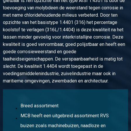
gietbaar is.Ten opzichte van het type AISI 1.4301 is door de
316 laskoppeling 3-delig vlak BSP Las/Las 4In
toevoeging van molybdeen de weerstand tegen corrosie in
Stuks gewicht in kg
met name chloridehoudende milieus verbeterd. Door ten
4,55
opzichte van het basistype 1.4401 (316) het percentage
Bruto prijs
koolstof te verlagen (316L/1.4404) is deze kwaliteit na het
Selecteer
lassen minder gevoelig voor interkristallijne corrosie. Deze
kwaliteit is goed vervormbaar, goed polijstbaar en heeft een
Artikelnummer
goede corrosieweerstand en goede
2440-0349-14
taaiheidseigenschappen. De verspaanbaarheid is matig tot
Omschrijving
slecht. De kwaliteit 1.4404 wordt toegepast in de
316 laskoppeling 3-delig vlak BSP Las/Las 1/4In
voedingsmiddelenindustrie, zuivelindustrie maar ook in
Stuks gewicht in kg
maritieme omgevingen, zwembaden en architectuur.
0,10
Bruto prijs
Selecteer
Breed assortiment
Artikelnummer
MCB heeft een uitgebreid assortiment RVS
2440-0349-38
Omschrijving
buizen zoals machinebuizen, naadloze en
316 laskoppeling 3-delig vlak BSP Las/Las 3/8In