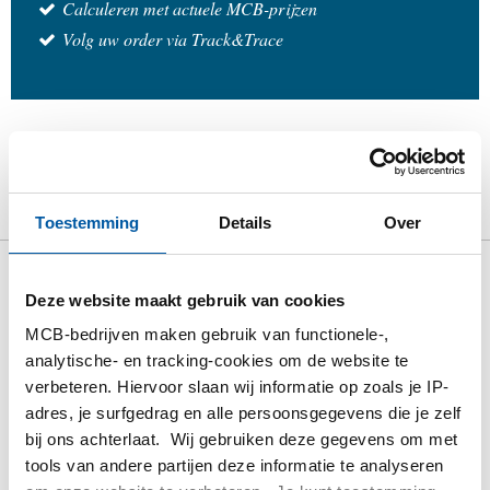
Calculeren met actuele MCB-prijzen
Volg uw order via Track&Trace
Product
Product omschrijving
Bruto prijslijst
Downloads
Specificaties
Toestemming
Details
Over
Bruto prijslijst: Rvs 1.4408
Deze website maakt gebruik van cookies
laskoppeling 3-dl con BSP
MCB-bedrijven maken gebruik van functionele-,
analytische- en tracking-cookies om de website te
LAS/LAS + PTFE
verbeteren. Hiervoor slaan wij informatie op zoals je IP-
adres, je surfgedrag en alle persoonsgegevens die je zelf
Prijzen in Euro per: 1 Stuks
bij ons achterlaat. Wij gebruiken deze gegevens om met
tools van andere partijen deze informatie te analyseren
Artikelnummer