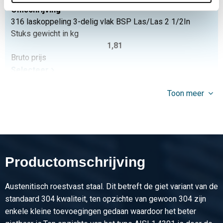
Omschrijving
316 laskoppeling 3-delig vlak BSP Las/Las 2 1/2In
Stuks gewicht in kg
1,81
Bruto prijs
Selecteer
Artikelnummer
Toon meer
2440-0349-3
Omschrijving
316 laskoppeling 3-delig vlak BSP Las/Las 3In
Stuks gewicht in kg
2,60
Productomschrijving
Bruto prijs
Selecteer
Austenitisch roestvast staal. Dit betreft de giet variant van de
Artikelnummer
standaard 304 kwaliteit, ten opzichte van gewoon 304 zijn
2440-0349-4
enkele kleine toevoegingen gedaan waardoor het beter
Omschrijving