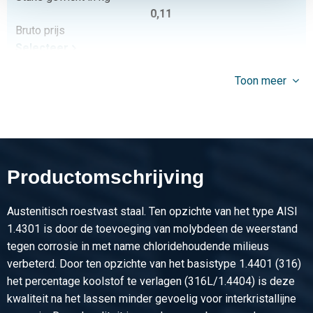
0,11
Bruto prijs
Selecteer
Artikelnummer
Toon meer
2440-0240-12
Omschrijving
Rvs 316 koppeling bi-bi conisch dichtend BSP 1/2In
Stuks gewicht in kg
0,138
Productomschrijving
Bruto prijs
Selecteer
Austenitisch roestvast staal. Ten opzichte van het type AISI
Artikelnummer
1.4301 is door de toevoeging van molybdeen de weerstand
2440-0240-34
tegen corrosie in met name chloridehoudende milieus
Omschrijving
verbeterd. Door ten opzichte van het basistype 1.4401 (316)
Rvs 316 koppeling bi-bi conisch dichtend BSP 3/4In
het percentage koolstof te verlagen (316L/1.4404) is deze
Stuks gewicht in kg
kwaliteit na het lassen minder gevoelig voor interkristallijne
0,19