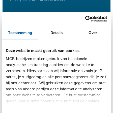
Product
Product omschrijving
Bruto prijslijst
Toestemming
Details
Over
Downloads
Specificaties
Deze website maakt gebruik van cookies
Bruto prijslijst: Rvs 316
MCB-bedrijven maken gebruik van functionele-,
analytische- en tracking-cookies om de website te
koppeling bibi conisch BSP
verbeteren. Hiervoor slaan wij informatie op zoals je IP-
adres, je surfgedrag en alle persoonsgegevens die je zelf
Prijzen in Euro per: 1 Stuks
bij ons achterlaat. Wij gebruiken deze gegevens om met
tools van andere partijen deze informatie te analyseren
Artikelnummer
om onze website te verbeteren. Je kunt toestemming
2440-0240-18
geven voor al deze cookies of je kunt zelf de cookies
Omschrijving
instellen als je niet wilt dat wij bepaalde informatie delen.
Rvs 316 koppeling bi-bi conisch dichtend BSP 1/8In