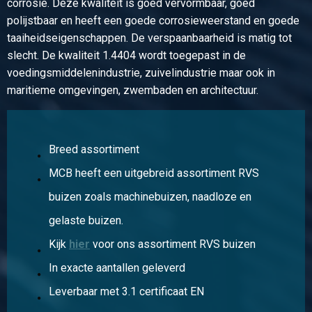
corrosie. Deze kwaliteit is goed vervormbaar, goed
Bruto prijs
polijstbaar en heeft een goede corrosieweerstand en goede
Selecteer
taaiheidseigenschappen. De verspaanbaarheid is matig tot
slecht. De kwaliteit 1.4404 wordt toegepast in de
Artikelnummer
voedingsmiddelenindustrie, zuivelindustrie maar ook in
2440-0240-1
maritieme omgevingen, zwembaden en architectuur.
Omschrijving
Rvs 316 koppeling bi-bi conisch dichtend BSP 1In
Stuks gewicht in kg
0,272
Breed assortiment
Bruto prijs
MCB heeft een uitgebreid assortiment RVS
Selecteer
buizen zoals machinebuizen, naadloze en
Artikelnummer
gelaste buizen.
2440-0240-114
Kijk
hier
voor ons assortiment RVS buizen
Omschrijving
Rvs 316 koppeling bi-bi conisch dichtend BSP 1 1/4In
In exacte aantallen geleverd
Stuks gewicht in kg
Leverbaar met 3.1 certificaat EN
0,414
Bruto prijs