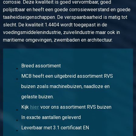
corrosie. Deze kwaliteit is goed vervormbaar, goed
Bruto prijs
polijstbaar en heeft een goede corrosieweerstand en goede
Selecteer
taaiheidseigenschappen. De verspaanbaarheid is matig tot
slecht. De kwaliteit 1.4404 wordt toegepast in de
Artikelnummer
voedingsmiddelenindustrie, zuivelindustrie maar ook in
2440-0234-1
maritieme omgevingen, zwembaden en architectuur.
Omschrijving
Rvs 316 zeskant plug conische draad BSP 1In
Stuks gewicht in kg
0,21
Breed assortiment
Bruto prijs
MCB heeft een uitgebreid assortiment RVS
Selecteer
buizen zoals machinebuizen, naadloze en
Artikelnummer
gelaste buizen.
2440-0234-114
Kijk
hier
voor ons assortiment RVS buizen
Omschrijving
Rvs 316 zeskant plug conische draad BSP 1 1/4In
In exacte aantallen geleverd
Stuks gewicht in kg
Leverbaar met 3.1 certificaat EN
0,50