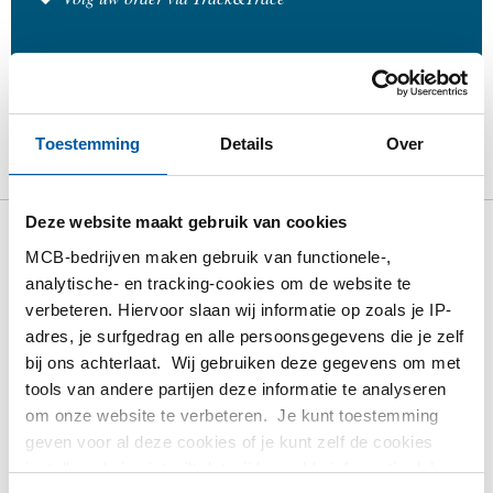
Product
Product omschrijving
Bruto prijslijst
Toestemming
Details
Over
Downloads
Specificaties
Deze website maakt gebruik van cookies
Bruto prijslijst: Rvs 316 zeskant
MCB-bedrijven maken gebruik van functionele-,
analytische- en tracking-cookies om de website te
plug conische draad BSP
verbeteren. Hiervoor slaan wij informatie op zoals je IP-
adres, je surfgedrag en alle persoonsgegevens die je zelf
Prijzen in Euro per: 1 Stuks
bij ons achterlaat. Wij gebruiken deze gegevens om met
tools van andere partijen deze informatie te analyseren
Artikelnummer
om onze website te verbeteren. Je kunt toestemming
2440-0234-18
geven voor al deze cookies of je kunt zelf de cookies
Omschrijving
instellen als je niet wilt dat wij bepaalde informatie delen.
Rvs 316 zeskant plug conische draad BSP 1/8In