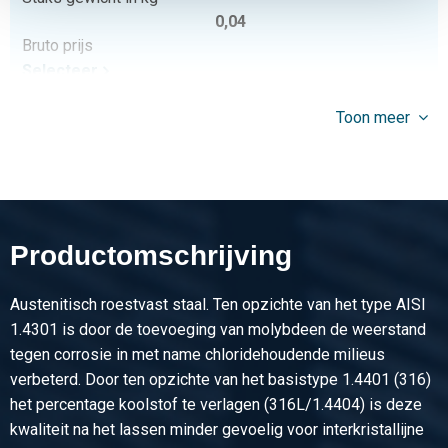
0,04
Bruto prijs
Selecteer
Artikelnummer
Toon meer
2440-0234-12
Omschrijving
Rvs 316 zeskant plug conische draad BSP 1/2In
Stuks gewicht in kg
0,07
Productomschrijving
Bruto prijs
Selecteer
Austenitisch roestvast staal. Ten opzichte van het type AISI
Artikelnummer
1.4301 is door de toevoeging van molybdeen de weerstand
2440-0234-34
tegen corrosie in met name chloridehoudende milieus
Omschrijving
verbeterd. Door ten opzichte van het basistype 1.4401 (316)
Rvs 316 zeskant plug conische draad BSP 3/4In
het percentage koolstof te verlagen (316L/1.4404) is deze
Stuks gewicht in kg
kwaliteit na het lassen minder gevoelig voor interkristallijne
0,14