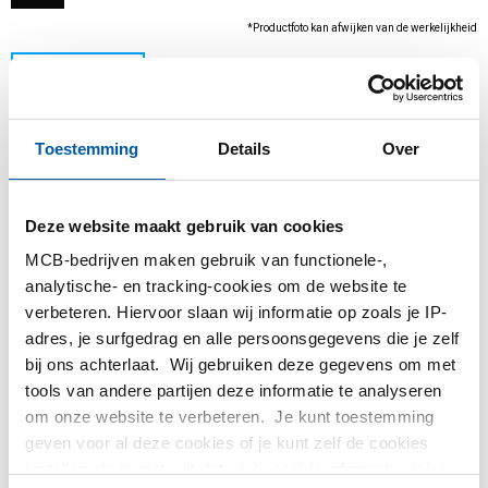
*Productfoto kan afwijken van de werkelijkheid
Toestemming
Details
Over
Deze website maakt gebruik van cookies
MCB-bedrijven maken gebruik van functionele-,
analytische- en tracking-cookies om de website te
Dit product kan niet online besteld worden, voor
verbeteren. Hiervoor slaan wij informatie op zoals je IP-
meer informatie kunt u afdeling Verkoop
adres, je surfgedrag en alle persoonsgegevens die je zelf
contacteren.
bij ons achterlaat. Wij gebruiken deze gegevens om met
tools van andere partijen deze informatie te analyseren
Bestel met uw eigen artikelnummers
om onze website te verbeteren. Je kunt toestemming
Calculeren met actuele MCB-prijzen
geven voor al deze cookies of je kunt zelf de cookies
instellen als je niet wilt dat wij bepaalde informatie delen.
Volg uw order via Track&Trace