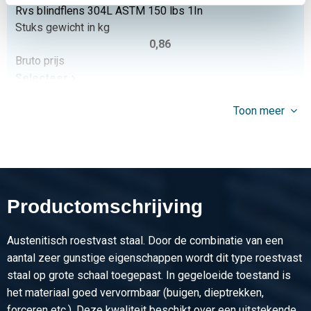
Rvs blindflens 304L ASTM 150 lbs 1In
Stuks gewicht in kg
0,86
Bruto prijs
Selecteer
Artikelnummer
Toon meer
2430-0162-4216150
Omschrijving
Rvs blindflens 304L ASTM 150 lbs 1 1/4In
Stuks gewicht in kg
1,16
Productomschrijving
Bruto prijs
Selecteer
Austenitisch roestvast staal. Door de combinatie van een
Artikelnummer
aantal zeer gunstige eigenschappen wordt dit type roestvast
2430-0162-4826150
staal op grote schaal toegepast. In gegeloeide toestand is
Omschrijving
het materiaal goed vervormbaar (buigen, dieptrekken,
Rvs blindflens 304L ASTM 150 lbs 1 1/2In
forceren etc.). Deze kwaliteit beschikt over een uitstekende