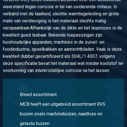
Stuks gewicht in kg
weerstand tegen corrosie in tal van oxiderende milieus. In
1,53
verband met de taaiheid, slechte warmtegeleiding en grote
Bruto prijs
mate van versteviging is het materiaal slechts matig
Selecteer
verspaanbaar.Afhankelijk van de dikte en het lasproces is de
kwaliteit goed lasbaar. Bekende toepassingen zijn :
Artikelnummer
huishoudelijke apparaten, machines in de zuivel- en
2430-0162-6033150
foodindustrie, spoelbakken en aanrechtbladen. Vaak is deze
Omschrijving
kwaliteit dubbel gecertificeerd als 304L/1.4307, volgens
Rvs blindflens 304L ASTM 150 lbs 2In
deze specificatie bevat het materiaal wat minder koolstof ter
Stuks gewicht in kg
voorkoming van interkristallijne corrosie na het lassen.
2,41
Bruto prijs
Selecteer
Breed assortiment
Artikelnummer
MCB heeft een uitgebreid assortiment RVS
2430-0162-889150
Omschrijving
buizen zoals machinebuizen, naadloze en
Rvs blindflens 304L ASTM 150 lbs 3In
gelaste buizen.
Stuks gewicht in kg