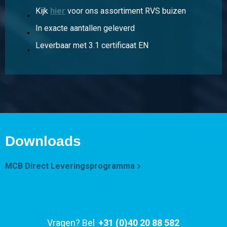
4,90
Kijk
hier
voor ons assortiment RVS buizen
Bruto prijs
In exacte aantallen geleverd
Selecteer
Leverbaar met 3.1 certificaat EN
Artikelnummer
2430-0162-1143150
Omschrijving
Rvs blindflens 304L ASTM 150 lbs 4In
Stuks gewicht in kg
7,03
Bruto prijs
Downloads
Selecteer
Artikelnummer
MCB Direct Leveringsprogramma
2430-0162-16828150
Omschrijving
Rvs blindflens 304L ASTM 150 lbs 6In
Stuks gewicht in kg
Vragen? Bel
+31 (0)40 20 88 582
11,30