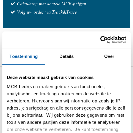
Calculeren met actuele MCB-prijzen
Volg uw order via Track&Trace
Product
Product omschrijving
Bruto prijslijst
Toestemming
Details
Over
Downloads
Specificaties
Deze website maakt gebruik van cookies
Bruto prijslijst: Rvs blindflens
MCB-bedrijven maken gebruik van functionele-,
304L ASTM 150 lbs
analytische- en tracking-cookies om de website te
verbeteren. Hiervoor slaan wij informatie op zoals je IP-
Prijzen in Euro per: 1 Stuks
adres, je surfgedrag en alle persoonsgegevens die je zelf
bij ons achterlaat. Wij gebruiken deze gegevens om met
tools van andere partijen deze informatie te analyseren
Artikelnummer
om onze website te verbeteren. Je kunt toestemming
2430-0162-2134150