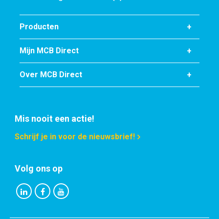
Bruto prijs
Selecteer
Producten
Artikelnummer
Mijn MCB Direct
2430-0162-21908150
Omschrijving
Over MCB Direct
Rvs blindflens 304L ASTM 150 lbs 8In
Stuks gewicht in kg
19,65
Bruto prijs
Mis nooit een actie!
Selecteer
Schrijf je in voor de nieuwsbrief!
Artikelnummer
2430-0162-27305150
Volg ons op
Omschrijving
Rvs blindflens 304L ASTM 150 lbs 10In
Stuks gewicht in kg
28,74
Bruto prijs