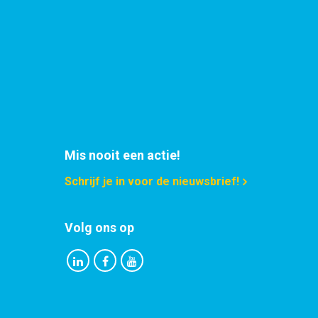
11,20
Selecteer
0,91
Selecteer
0,42
Selecteer
11,20
Selecteer
Mis nooit een actie!
7,67
Selecteer
Schrijf je in voor de nieuwsbrief!
12,80
Selecteer
Volg ons op
12,80
Selecteer
12,30
Selecteer