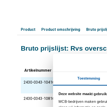
Product
Product omschrijving
Bruto prijsli
Bruto prijslijst: Rvs overs
Artikelnummer
Omschrijving
Toestemming
2430-0343-10416
Rvs overschuifflens 
1
Deze website maakt gebruik
2430-0343-10816
Rvs overschuifflens 
MCB-bedrijven maken gebruik 
1