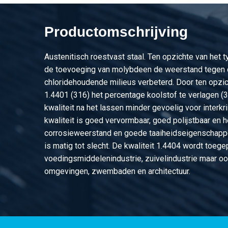
2430-0343-16836
Rvs overschuifflens 
Productomschrijving
2430-0343-2040
Rvs overschuifflens 
2430-0343-20410
Rvs overschuifflens 
Austenitisch roestvast staal. Ten opzichte van het 
1
de toevoeging van molybdeen de weerstand tegen 
chloridehoudende milieus verbeterd. Door ten opzic
2430-0343-21340
Rvs overschuifflens 
1.4401 (316) het percentage koolstof te verlagen (
kwaliteit na het lassen minder gevoelig voor interkri
2430-0343-2136
Rvs overschuifflens 
kwaliteit is goed vervormbaar, goed polijstbaar en 
corrosieweerstand en goede taaiheidseigenschapp
2430-0343-219110
Rvs overschuifflens 
is matig tot slecht. De kwaliteit 1.4404 wordt toege
1092-1
voedingsmiddelenindustrie, zuivelindustrie maar oo
2430-0343-219116
Rvs overschuifflens 
omgevingen, zwembaden en architectuur.
1092-1
2430-0343-21916
Rvs overschuifflens 
1092-1