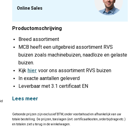
Online Sales
Productomschrijving
Breed assortiment
MCB heeft een uitgebreid assortiment RVS
buizen zoals machinebuizen, naadloze en gelaste
buizen.
Kijk
hier
voor ons assortiment RVS buizen
In exacte aantallen geleverd
Leverbaar met 3.1 certificaat EN
Lees meer
id
Getoonde prijzen zijn exclusief BTW, onder voorbehoud en afhankelijk van uw
totale bestelling. De prijzen, toeslagen (evt. certificaatkosten, orderbijdrage etc.)
en totalen ziet u terug in de winkelwagen.