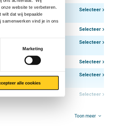
ij ons achterlaat. Wij
 onze website te verbeteren.
4,20
Selecteer
 wilt dat wij bepaalde
ij samenwerken vind je in ons
2,59
Selecteer
5,21
Selecteer
Marketing
3,10
Selecteer
6,89
Selecteer
cepteer alle cookies
7,50
Selecteer
6,89
Selecteer
Toon meer