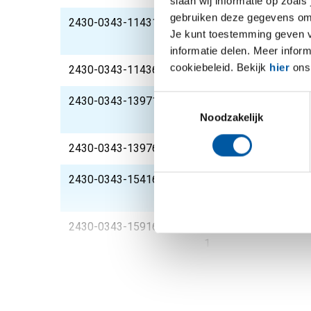
slaan wij informatie op zoals
gebruiken deze gegevens om 
2430-0343-114316
Rvs overschuifflens 
Je kunt toestemming geven voo
1092-1
informatie delen. Meer infor
cookiebeleid. Bekijk
hier
ons 
2430-0343-11436
Rvs overschuifflens 
Toestemmingsselectie
2430-0343-139716
Rvs overschuifflens 
Noodzakelijk
1092-1
2430-0343-13976
Rvs overschuifflens 
2430-0343-15416
Rvs overschuifflens 
1
2430-0343-15916
Rvs overschuifflens 
1
2430-0343-168316
Rvs overschuifflens 
1092-1