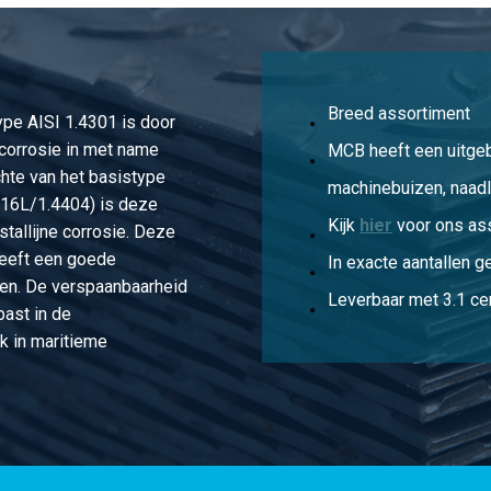
1.4404 type 02 A NW 150/168,3 EN 1092-1
1.4404 type 02 A NW 15/20 PN40 EN 1092-1
Breed assortiment
1.4404 type 02 A NW 200/204 PN10 EN 1092-
type AISI 1.4301 is door
corrosie in met name
MCB heeft een uitge
hte van het basistype
machinebuizen, naadl
1.4404 type 02 A NW 15/21,3 PN40 EN 1092-1
316L/1.4404) is deze
Kijk
hier
voor ons as
stallijne corrosie. Deze
1.4404 type 02 A NW 15/21,3 EN 1092-1
heeft een goede
In exacte aantallen g
en. De verspaanbaarheid
1.4404 type 02 A NW 200/219,1 PN10 EN
Leverbaar met 3.1 cer
past in de
k in maritieme
1.4404 type 02 A NW 200/219,1 PN16 EN
1.4404 type 02 A NW 200/219,1 PN16 EN