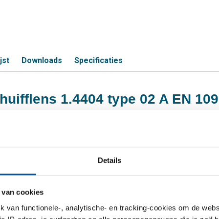
jst
Downloads
Specificaties
chuifflens 1.4404 type 02 A EN 10
S
Details
1.4404 type 02 A NW 100/104 PN16 EN 1092-
 van cookies
1.4404 type 02 A NW 100/108 PN16 EN 1092-
van functionele-, analytische- en tracking-cookies om de websi