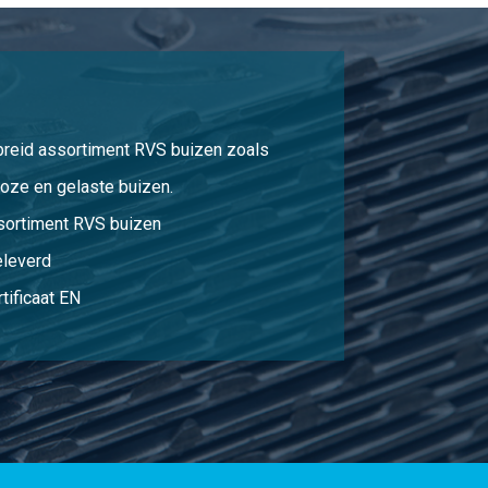
3,52
Selecteer
0,60
Selecteer
8,87
Selecteer
breid assortiment RVS buizen zoals
oze en gelaste buizen.
0,65
Selecteer
sortiment RVS buizen
0,34
Selecteer
eleverd
8,87
Selecteer
tificaat EN
9,31
Selecteer
4,98
Selecteer