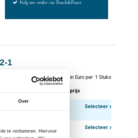
Volg uw order via Track&Trace
92-1
Prijzen in Euro per: 1 Stuks
tuks gewicht in kg
Bruto prijs
Over
4,20
Selecteer
4,70
Selecteer
te te verbeteren. Hiervoor