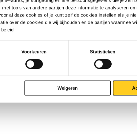
 je IP-adres, je surfgedrag en alle persoonsgegevens die je zelf b
met tools van andere partijen deze informatie te analyseren om
1.4404 type 02 A NW 100/114,3 PN16 EN
r al deze cookies of je kunt zelf de cookies instellen als je niet
matie over de cookies die wij bijhouden en de partijen waarmee w
beleid
1.4404 type 02 A NW 100/114,3 EN 1092-1
1.4404 type 02 A NW 125/139,7 PN16 EN
Voorkeuren
Statistieken
1.4404 type 02 A NW 125/139,7 EN 1092-1
1.4404 type 02 A NW 150/154 PN16 EN 1092-
Weigeren
Ac
1.4404 type 02 A NW 150/159 PN16 EN 1092-
1.4404 type 02 A NW 150/168,3 PN16 EN