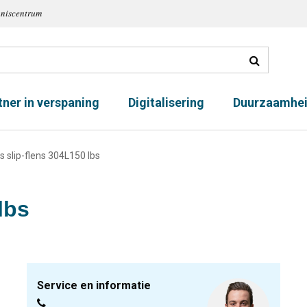
nniscentrum
tner in verspaning
Digitalisering
Duurzaamhe
s slip-flens 304L150 lbs
lbs
Service en informatie