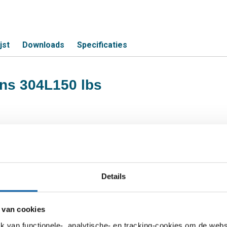
jst
Downloads
Specificaties
lens 304L150 lbs
S
2In 150 lbs
Details
4In 150 lbs
n 150 lbs
 van cookies
1/4In 150 lbs
van functionele-, analytische- en tracking-cookies om de websi