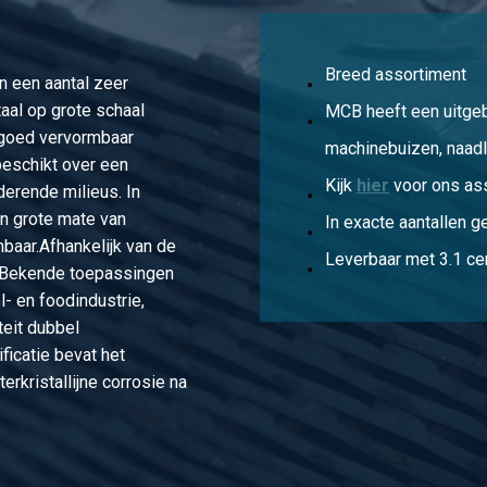
In 150 lbs
Breed assortiment
n een aantal zeer
In 150 lbs
aal op grote schaal
MCB heeft een uitge
l goed vervormbaar
machinebuizen, naadl
 beschikt over een
Kijk
hier
voor ons as
derende milieus. In
en grote mate van
In exacte aantallen g
nbaar.Afhankelijk van de
Leverbaar met 3.1 cer
r. Bekende toepassingen
l- en foodindustrie,
teit dubbel
ficatie bevat het
erkristallijne corrosie na