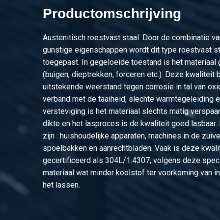
Productomschrijving
2430-0154-3556150
Slip-on flens 304L 14
Austenitisch roestvast staal. Door de combinatie va
2430-0154-4064150
Slip-on flens 304L 16
gunstige eigenschappen wordt dit type roestvast st
toegepast. In gegeloeide toestand is het materiaa
(buigen, dieptrekken, forceren etc.). Deze kwaliteit
uitstekende weerstand tegen corrosie in tal van oxi
verband met de taaiheid, slechte warmtegeleiding 
versteviging is het materiaal slechts matig verspaa
dikte en het lasproces is de kwaliteit goed lasbaa
zijn : huishoudelijke apparaten, machines in de zuive
spoelbakken en aanrechtbladen. Vaak is deze kwali
gecertificeerd als 304L/1.4307, volgens deze speci
materiaal wat minder koolstof ter voorkoming van int
het lassen.