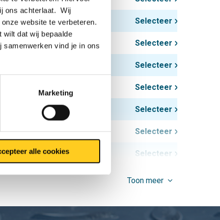
ij ons achterlaat. Wij
1,32
Selecteer
 onze website te verbeteren.
 wilt dat wij bepaalde
2,05
Selecteer
ij samenwerken vind je in ons
3,28
Selecteer
3,83
Selecteer
Marketing
5,33
Selecteer
6,08
Selecteer
cepteer alle cookies
7,42
Selecteer
12,12
Selecteer
Toon meer
16,46
Selecteer
26,28
Selecteer