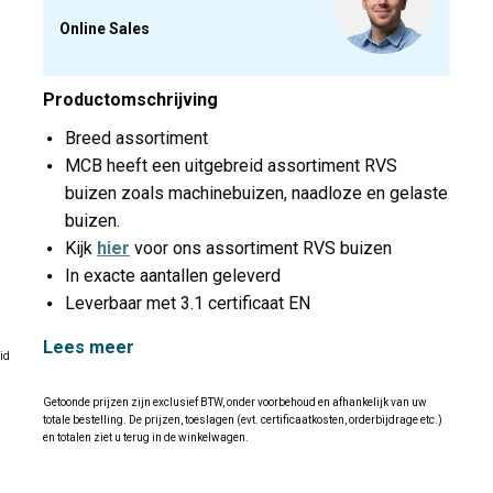
Online Sales
Productomschrijving
Breed assortiment
MCB heeft een uitgebreid assortiment RVS
buizen zoals machinebuizen, naadloze en gelaste
buizen.
Kijk
hier
voor ons assortiment RVS buizen
In exacte aantallen geleverd
Leverbaar met 3.1 certificaat EN
Lees meer
id
Getoonde prijzen zijn exclusief BTW, onder voorbehoud en afhankelijk van uw
totale bestelling. De prijzen, toeslagen (evt. certificaatkosten, orderbijdrage etc.)
en totalen ziet u terug in de winkelwagen.