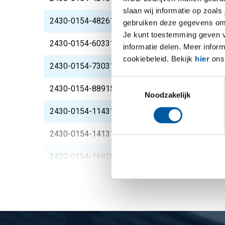
slaan wij informatie op zoals
2430-0154-4826150
Slip-on flens 304L 1 
gebruiken deze gegevens om 
Je kunt toestemming geven voo
2430-0154-6033150
Slip-on flens 304L 2I
informatie delen. Meer infor
cookiebeleid. Bekijk
hier
ons 
2430-0154-7303150
Slip-on flens 304L 2 
Toestemmingsselectie
2430-0154-889150
Slip-on flens 304L 3I
Noodzakelijk
2430-0154-1143150
Slip-on flens 304L 4I
2430-0154-1413150
Slip-on flens 304L 5I
2430-0154-16828150
Slip-on flens 304L 6I
2430-0154-21908150
Slip-on flens 304L 8I
2430-0154-27305150
Slip-on flens 304L 10
2430-0154-32385150
Slip-on flens 304L 12