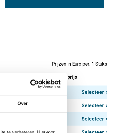
Prijzen in Euro per: 1 Stuks
tuks gewicht in kg
Bruto prijs
0,39
Selecteer
Over
0,56
Selecteer
0,78
Selecteer
1,02
te te verbeteren. Hiervoor
Selecteer