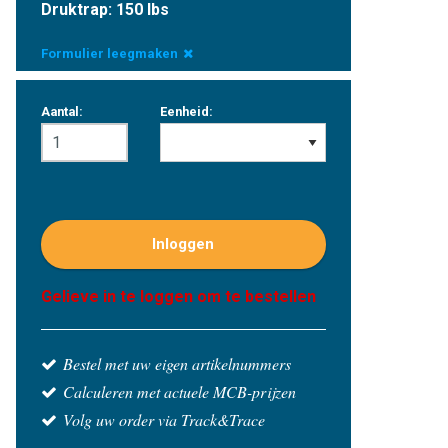
Druktrap: 150 lbs
Formulier leegmaken
Aantal:
Eenheid:
Inloggen
Gelieve in te loggen om te bestellen
Bestel met uw eigen artikelnummers
Calculeren met actuele MCB-prijzen
Volg uw order via Track&Trace