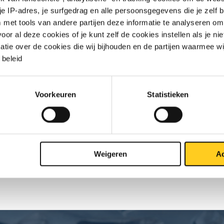
 je IP-adres, je surfgedrag en alle persoonsgegevens die je zelf b
1/2In 150 lbs
met tools van andere partijen deze informatie te analyseren om
r al deze cookies of je kunt zelf de cookies instellen als je niet
n 150 lbs
matie over de cookies die wij bijhouden en de partijen waarmee w
beleid
1/2In 150 lbs
n 150 lbs
Voorkeuren
Statistieken
n 150 lbs
n 150 lbs
Weigeren
Ac
n 150 lbs
n 150 lbs
In 150 lbs
In 150 lbs