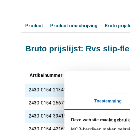
Product
Product omschrijving
Bruto prijsli
Bruto prijslijst: Rvs slip-f
Artikelnummer
Omschrijving
2430-0154-2134150
Slip-on flens 304L 1/
Toestemming
2430-0154-2667150
Slip-on flens 304L 3/
2430-0154-334150
Slip-on flens 304L 1I
Deze website maakt gebruik
2430-0154-4216150
Slip-on flens 304L 1 
MCB-bedrijven maken gebruik 