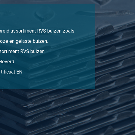
34,49
Selecteer
44,85
Selecteer
breid assortiment RVS buizen zoals
oze en gelaste buizen.
sortiment RVS buizen
eleverd
tificaat EN