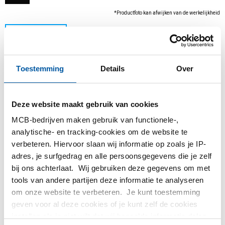
*Productfoto kan afwijken van de werkelijkheid
Toestemming
Details
Over
Deze website maakt gebruik van cookies
MCB-bedrijven maken gebruik van functionele-,
analytische- en tracking-cookies om de website te
Dit product kan niet online besteld worden, voor
verbeteren. Hiervoor slaan wij informatie op zoals je IP-
meer informatie kunt u afdeling Verkoop
adres, je surfgedrag en alle persoonsgegevens die je zelf
contacteren.
bij ons achterlaat. Wij gebruiken deze gegevens om met
tools van andere partijen deze informatie te analyseren
Bestel met uw eigen artikelnummers
om onze website te verbeteren. Je kunt toestemming
Calculeren met actuele MCB-prijzen
geven voor al deze cookies of je kunt zelf de cookies
instellen als je niet wilt dat wij bepaalde informatie delen.
Volg uw order via Track&Trace