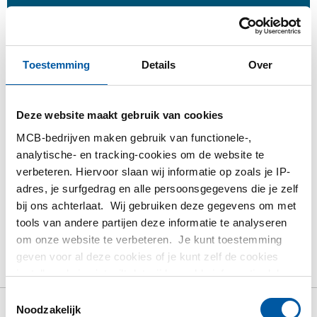
Inloggen
Toestemming
Details
Over
Gelieve in te loggen om te bestellen
Deze website maakt gebruik van cookies
Bestel met uw eigen artikelnummers
Calculeren met actuele MCB-prijzen
MCB-bedrijven maken gebruik van functionele-,
analytische- en tracking-cookies om de website te
Volg uw order via Track&Trace
verbeteren. Hiervoor slaan wij informatie op zoals je IP-
adres, je surfgedrag en alle persoonsgegevens die je zelf
bij ons achterlaat. Wij gebruiken deze gegevens om met
tools van andere partijen deze informatie te analyseren
om onze website te verbeteren. Je kunt toestemming
Product
Product omschrijving
Bruto prijslijst
geven voor al deze cookies of je kunt zelf de cookies
Downloads
Specificaties
instellen als je niet wilt dat wij bepaalde informatie delen.
Meer informatie over de cookies die wij bijhouden en de
Toestemmingsselectie
partijen waarmee wij samenwerken vind je in ons
Noodzakelijk