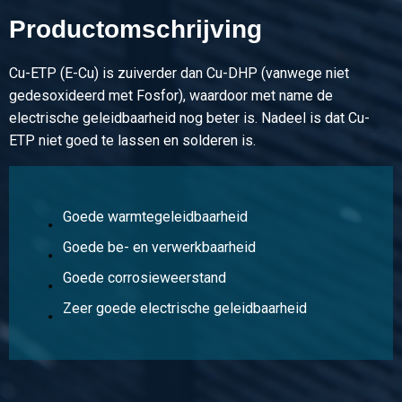
Productomschrijving
Artikelnummer
2910-0032-253
Cu-ETP (E-Cu) is zuiverder dan Cu-DHP (vanwege niet
Omschrijving
gedesoxideerd met Fosfor), waardoor met name de
Koper Cu-ETP/R250 plat 25x3 halfhard
electrische geleidbaarheid nog beter is. Nadeel is dat Cu-
Stuks gewicht in kg
ETP niet goed te lassen en solderen is.
Bruto prijs
Selecteer
Artikelnummer
Goede warmtegeleidbaarheid
2910-0032-154
Omschrijving
Goede be- en verwerkbaarheid
Koper Cu-ETP/R250 plat 15x4 halfhard
Goede corrosieweerstand
Stuks gewicht in kg
Zeer goede electrische geleidbaarheid
Bruto prijs
Selecteer
Artikelnummer
2910-0032-204