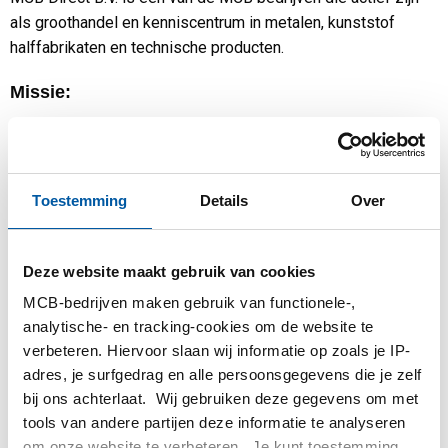
als groothandel en kenniscentrum in metalen, kunststof
MCB-bedrijven
halffabrikaten en technische producten.
Contact
Missie:
MCB Direct wil voor haar relaties een pro actieve en unieke
partner in metaal zijn door persoonlijk, deskundig en dichtbij
te opereren.
Toestemming
Details
Over
Visie:
Deze website maakt gebruik van cookies
Bij MCB Direct geloven we in ketenintegratie waardoor
MCB-bedrijven maken gebruik van functionele-,
herpositionering van alle schakels binnen de keten
analytische- en tracking-cookies om de website te
noodzakelijk is. Daarom ondersteunen we onze relaties met
verbeteren. Hiervoor slaan wij informatie op zoals je IP-
focus te behouden op hun core business. Onze
adres, je surfgedrag en alle persoonsgegevens die je zelf
medewerkers maken MCB Direct een flexibele, innovatieve
bij ons achterlaat. Wij gebruiken deze gegevens om met
en verantwoorde partner die gelooft in waardeontwikkeling
tools van andere partijen deze informatie te analyseren
voor alle stakeholders.
om onze website te verbeteren. Je kunt toestemming