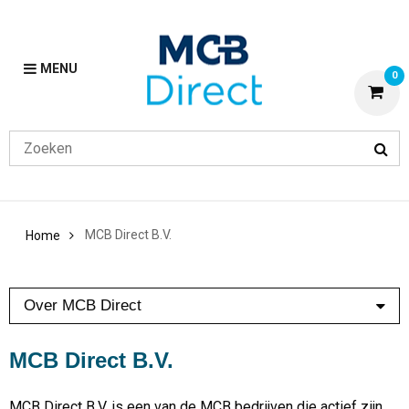
MENU
0
MCB Direct B.V.
Home
Over MCB Direct
Over ons
MCB Direct B.V.
Nieuws
Blogs
MCB Direct B.V. is een van de MCB bedrijven die actief zijn
Onze experts