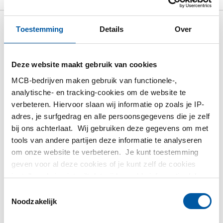
Toestemming
Details
Over
Bruto prijslijst: Messing
plaat/band CuZn37/R410 hard
Deze website maakt gebruik van cookies
Prijzen in Euro per: 0
MCB-bedrijven maken gebruik van functionele-,
analytische- en tracking-cookies om de website te
verbeteren. Hiervoor slaan wij informatie op zoals je IP-
Artikelnummer
adres, je surfgedrag en alle persoonsgegevens die je zelf
2900-0015-2115
bij ons achterlaat. Wij gebruiken deze gegevens om met
Omschrijving
tools van andere partijen deze informatie te analyseren
Messing plaat CuZn37/R410 2000x1000x1,50 hard
om onze website te verbeteren. Je kunt toestemming
Stuks gewicht in kg
geven voor al deze cookies of je kunt zelf de cookies
25,80
instellen als je niet wilt dat wij bepaalde informatie delen.
Bruto prijs
Meer informatie over de cookies die wij bijhouden en de
Selecteer
Toestemmingsselectie
partijen waarmee wij samenwerken vind je in ons
Noodzakelijk
cookiebeleid. Bekijk
hier
ons beleid
Toon meer