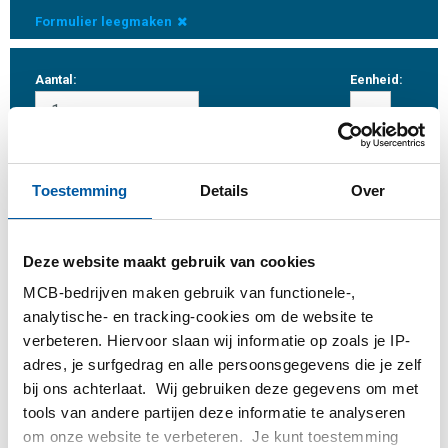
Formulier leegmaken
Aantal:
Eenheid:
Toestemming
Details
Over
Inloggen
Deze website maakt gebruik van cookies
Gelieve in te loggen om te bestellen
MCB-bedrijven maken gebruik van functionele-,
analytische- en tracking-cookies om de website te
Bestel met uw eigen artikelnummers
verbeteren. Hiervoor slaan wij informatie op zoals je IP-
Calculeren met actuele MCB-prijzen
adres, je surfgedrag en alle persoonsgegevens die je zelf
Volg uw order via Track&Trace
bij ons achterlaat. Wij gebruiken deze gegevens om met
tools van andere partijen deze informatie te analyseren
om onze website te verbeteren. Je kunt toestemming