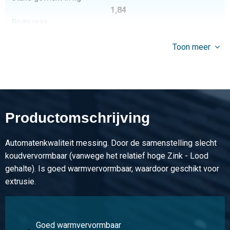
1,84
Bruto prijs
Selecteer
Toon meer
Artikelnummer
2910-0013-25252-4
Omschrijving
Messing CuZn40Pb2 hoek 25x25x2 a 4 mtr Pb max 1,6%
Stuks gewicht in kg
Productomschrijving
Bruto prijs
Selecteer
Automatenkwaliteit messing. Door de samenstelling slecht
Artikelnummer
koudvervormbaar (vanwege het relatief hoge Zink - Lood
2910-0013-15152
gehalte). Is goed warmvervormbaar, waardoor geschikt voor
Omschrijving
extrusie.
Messing CuZn41Pb1Al hoek 15x15x2 Pb max 1,6%
Stuks gewicht in kg
Bruto prijs
Goed warmvervormbaar
Selecteer