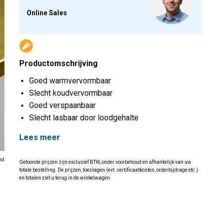
Online Sales
Productomschrijving
Goed warmvervormbaar
Slecht koudvervormbaar
Goed verspaanbaar
Slecht lasbaar door loodgehalte
Lees meer
id
Getoonde prijzen zijn exclusief BTW, onder voorbehoud en afhankelijk van uw
totale bestelling. De prijzen, toeslagen (evt. certificaatkosten, orderbijdrage etc.)
en totalen ziet u terug in de winkelwagen.