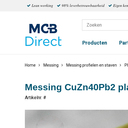
Lean working
98% leverbetrouwbaarheid
Eigen ke
Producten
Par
Home
Messing
Messing profielen en staven
P
Messing CuZn40Pb2 pla
Artikelnr. #