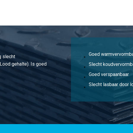
lat 50x3 Pb max 2,5%
lat 60x3 Pb max 2,5%
lat 8x4 Pb max 2,5%
lat 20x4 Pb max 2,5%
Goed warmvervormb
 slecht
lat 25x4 Pb max 2,5%
Lood gehalte). Is goed
Slecht koudvervormb
lat 30x4 Pb max 2,5%
Goed verspaanbaar
Slecht lasbaar door 
lat 40x4 Pb max 2,5%
lat 50x4 Pb max 2,5%
lat 10x5 Pb max 2,5%
lat 15x5 Pb max 2,5%