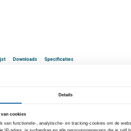
jst
Downloads
Specificaties
CuZn40Pb2 plat Pb max 2
Details
S
 van cookies
van functionele-, analytische- en tracking-cookies om de websi
lat 10x2 Pb max 2,5%
 je IP-adres, je surfgedrag en alle persoonsgegevens die je zelf b