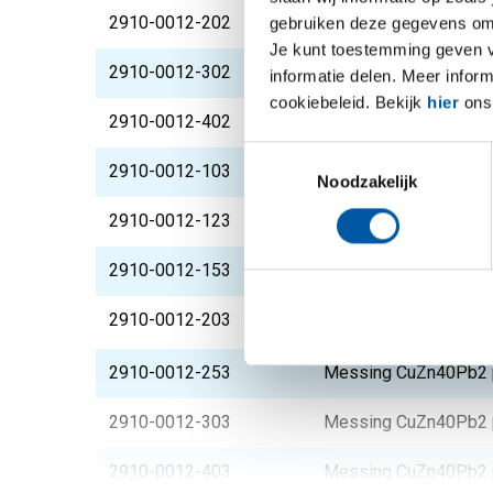
2910-0012-202
Messing CuZn40Pb2 p
gebruiken deze gegevens om 
Je kunt toestemming geven voo
2910-0012-302
Messing CuZn40Pb2 p
informatie delen. Meer infor
cookiebeleid. Bekijk
hier
ons 
2910-0012-402
Messing CuZn40Pb2 p
Toestemmingsselectie
2910-0012-103
Messing CuZn40Pb2 p
Noodzakelijk
2910-0012-123
Messing CuZn40Pb2 p
2910-0012-153
Messing CuZn40Pb2 p
2910-0012-203
Messing CuZn40Pb2 p
2910-0012-253
Messing CuZn40Pb2 p
2910-0012-303
Messing CuZn40Pb2 p
2910-0012-403
Messing CuZn40Pb2 p