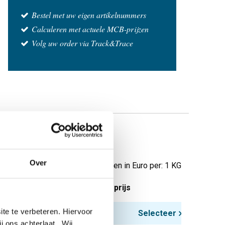
Bestel met uw eigen artikelnummers
Calculeren met actuele MCB-prijzen
Volg uw order via Track&Trace
Over
Prijzen in Euro per: 1 KG
tuks gewicht in kg
Bruto prijs
te te verbeteren. Hiervoor
Selecteer
ij ons achterlaat. Wij