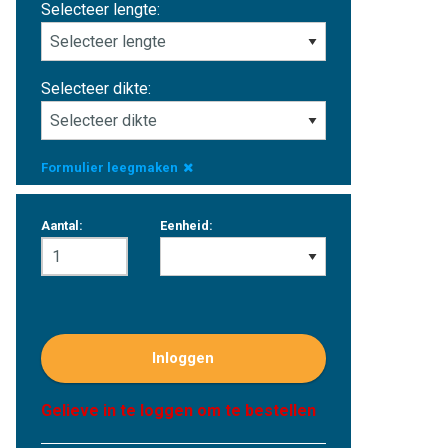
Selecteer lengte:
Selecteer dikte:
Formulier leegmaken
Aantal:
Eenheid:
Inloggen
Gelieve in te loggen om te bestellen