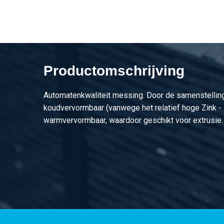
2910-0012-503
Messing CuZn40Pb2 p
2910-0012-603
Messing CuZn40Pb2 p
2910-0012-84
Messing CuZn40Pb2 p
Productomschrijving
2910-0012-204
Messing CuZn40Pb2 p
Automatenkwaliteit messing. Door de samenstelling
2910-0012-254
Messing CuZn40Pb2 p
koudvervormbaar (vanwege het relatief hoge Zink - 
warmvervormbaar, waardoor geschikt voor extrusie.
2910-0012-304
Messing CuZn40Pb2 p
2910-0012-404
Messing CuZn40Pb2 p
2910-0012-504
Messing CuZn40Pb2 p
2910-0012-105
Messing CuZn40Pb2 p
2910-0012-155
Messing CuZn40Pb2 p