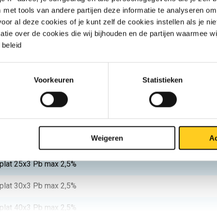
lat 20x2 Pb max 2,5%
met tools van andere partijen deze informatie te analyseren om
r al deze cookies of je kunt zelf de cookies instellen als je niet
lat 30x2 Pb max 2,5%
matie over de cookies die wij bijhouden en de partijen waarmee w
beleid
lat 40x2 Pb max 2,5%
lat 10x3 Pb max 2,5%
Voorkeuren
Statistieken
lat 12x3 Pb max 2,5%
lat 15x3 Pb max 2,5%
Weigeren
Ac
lat 20x3 Pb max 2,5%
lat 25x3 Pb max 2,5%
lat 30x3 Pb max 2,5%
lat 40x3 Pb max 2,5%