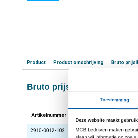
Product
Product omschrijving
Bruto prijsli
Bruto prijslijst: Messing 
Toestemming
Artikelnummer
Omschrijving
Deze website maakt gebruik
MCB-bedrijven maken gebruik 
2910-0012-102
Messing CuZn40Pb2 p
slaan wij informatie op zoals