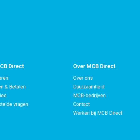
lat 20x5 Pb max 2,5%
lat 25x5 Pb max 2,5%
lat 30x5 Pb max 2,5%
lat 35x5 Pb max 2,5%
lat 40x5 Pb max 2,5%
CB Direct
Over MCB Direct
eren
Over ons
lat 50x5 Pb max 2,5%
en & Betalen
Duurzaamheid
lat 60x5 Pb max 2,5%
ies
MCB-bedrijven
telde vragen
Contact
lat 80x5 Pb max 2,5%
Werken bij MCB Direct
lat 100x5 Pb max 2,5%
lat 15x6 Pb max 2,5%