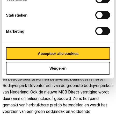
hoog.” In Zaltbommel is de bouw van een grotere vestiging
ook in volle gang en er zijn nog plannen voor een nieuwbouw
Statistieken
in Valkenswaard. De vestiging in Breda is inmiddels opnieuw
ingericht en geoptimaliseerd om voldoende ruimte te creëren
Marketing
voor groei.
Goed bereikbaar
Voor de nieuwe vestiging is gekozen voor een locatie op het
Accepteer alle cookies
A1 Bedrijvenpark in Deventer. De aansluiting op de snelweg
A1 en de nabijheid van de A50 en A28 maken de locatie zeer
Weigeren
geschikt om klanten in het noordoosten van Nederland snel
en betrouwbaar te kunnen beleveren. Daarnaast is het A1
Bedrijvenpark Deventer één van de groenste bedrijvenparken
van Nederland. Ook de nieuwe MCB Direct-vestiging wordt
duurzaam en natuurinclusief gebouwd. Zo is het pand
gemaakt van herbruikbare prefab betondelen en wordt het
voorzien van een groen sedumdak en voldoende