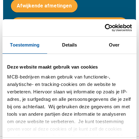
Afwijkende afmetingen
Inloggen
Gelieve in te loggen om te bestellen
Toestemming
Details
Over
Bestel met uw eigen artikelnummers
Deze website maakt gebruik van cookies
Calculeren met actuele MCB-prijzen
MCB-bedrijven maken gebruik van functionele-,
Volg uw order via Track&Trace
analytische- en tracking-cookies om de website te
verbeteren. Hiervoor slaan wij informatie op zoals je IP-
adres, je surfgedrag en alle persoonsgegevens die je zelf
bij ons achterlaat. Wij gebruiken deze gegevens om met
tools van andere partijen deze informatie te analyseren
Product
Product omschrijving
Bruto prijslijst
om onze website te verbeteren. Je kunt toestemming
geven voor al deze cookies of je kunt zelf de cookies
Downloads
Specificaties
instellen als je niet wilt dat wij bepaalde informatie delen.