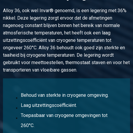
35,21
Alloy 36, ook wel Invar® genoemd, is een legering met 36%
Bruto prijs
nikkel. Deze legering zorgt ervoor dat de afmetingen
Selecteer
nagenoeg constant blijven binnen het bereik van normale
atmosferische temperaturen, het heeft ook een laag
Artikelnummer
2480-0027-50
uitzettingscoëfficiënt van cryogene temperaturen tot
Omschrijving
ongeveer 260°C. Alloy 36 behoudt ook goed zijn sterkte en
Alloy 36 (1.3912) Rd 50 warmvervaardigd, gegloeid,
taaiheid bij cryogene temperaturen. De legering wordt
geschild
gebruikt voor meettoestellen, thermostaat staven en voor het
transporteren van vloeibare gassen.
Stuks gewicht in kg
35,21
Bruto prijs
Behoud van sterkte in cryogene omgeving.
Selecteer
Laag uitzettingscoëfficiënt.
Artikelnummer
Toepasbaar van cryogene omgevingen tot
2480-0027-60
260°C.
Omschrijving
Alloy 36 (1.3912) Rd 60 warmvervaardigd, gegloeid,