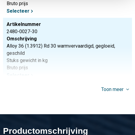
Bruto prijs
Selecteer
Artikelnummer
2480-0027-30
Omschrijving
Alloy 36 (1.3912) Rd 30 warmvervaardigd, gegloeid,
geschild
Stuks gewicht in kg
Bruto prijs
Selecteer
Artikelnummer
Toon meer
2480-0027-40
Omschrijving
Alloy 36 (1.3912) Rd 40 warmvervaardigd, gegloeid,
geschild
Productomschrijving
Stuks gewicht in kg