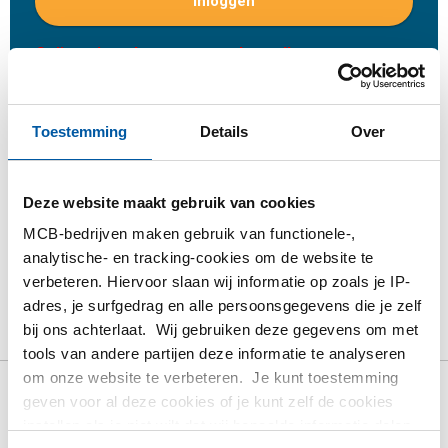
Inloggen
Gelieve in te loggen om te bestellen
Bestel met uw eigen artikelnummers
Toestemming
Details
Over
Calculeren met actuele MCB-prijzen
Volg uw order via Track&Trace
Deze website maakt gebruik van cookies
MCB-bedrijven maken gebruik van functionele-,
analytische- en tracking-cookies om de website te
verbeteren. Hiervoor slaan wij informatie op zoals je IP-
Product
Product omschrijving
Bruto prijslijst
adres, je surfgedrag en alle persoonsgegevens die je zelf
bij ons achterlaat. Wij gebruiken deze gegevens om met
Downloads
Specificaties
tools van andere partijen deze informatie te analyseren
om onze website te verbeteren. Je kunt toestemming
geven voor al deze cookies of je kunt zelf de cookies
Bruto prijslijst: Alloy 36
instellen als je niet wilt dat wij bepaalde informatie delen.