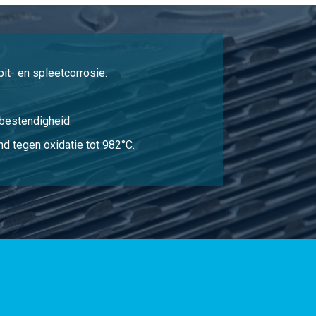
Selecteer
Selecteer
it- en spleetcorrosie.
Selecteer
Selecteer
bestendigheid.
d tegen oxidatie tot 982°C.
Selecteer
Selecteer
Selecteer
Selecteer
Selecteer