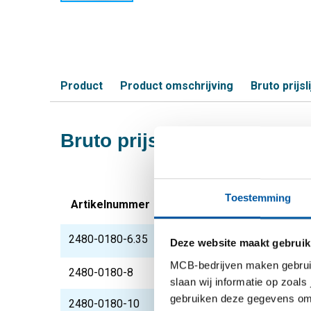
Product
Product omschrijving
Bruto prijsli
Bruto prijslijst: Alloy 625
Toestemming
Artikelnummer
Omschrijving
2480-0180-6.35
Alloy 625 (2.4856 / 
Deze website maakt gebruik
MCB-bedrijven maken gebruik 
2480-0180-8
Alloy 625 (2.4856 / 
slaan wij informatie op zoals
gebruiken deze gegevens om 
2480-0180-10
Alloy 625 (2.4856 / 