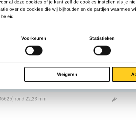
r al deze cookies of je kunt zelf de cookies instellen als je niet
matie over de cookies die wij bijhouden en de partijen waarmee w
N06625) rond 12 mm
beleid
N06625) rond 15 mm
Voorkeuren
Statistieken
N06625) rond 15,88 mm
N06625) rond 18 mm
N06625) rond 19,05 mm
Weigeren
Ac
N06625) rond 22 mm
N06625) rond 22,23 mm
N06625) rond 25 mm
N06625) rond 28 mm