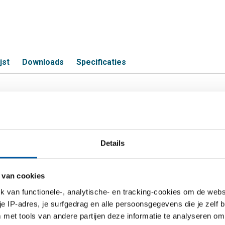
jst
Downloads
Specificaties
 (2.4856/N06625) rond
Details
S
N06625) rond 6,35 mm
 van cookies
van functionele-, analytische- en tracking-cookies om de websi
N06625) rond 8 mm
 je IP-adres, je surfgedrag en alle persoonsgegevens die je zelf b
met tools van andere partijen deze informatie te analyseren om
N06625) rond 10 mm