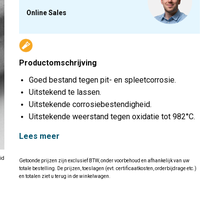
Online Sales
Productomschrijving
Goed bestand tegen pit- en spleetcorrosie.
Uitstekend te lassen.
Uitstekende corrosiebestendigheid.
Uitstekende weerstand tegen oxidatie tot 982°C.
Lees meer
id
Getoonde prijzen zijn exclusief BTW, onder voorbehoud en afhankelijk van uw
totale bestelling. De prijzen, toeslagen (evt. certificaatkosten, orderbijdrage etc.)
en totalen ziet u terug in de winkelwagen.