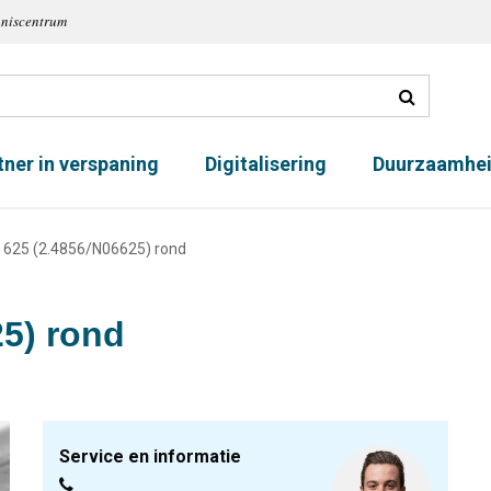
nniscentrum
tner in verspaning
Digitalisering
Duurzaamhe
y 625 (2.4856/N06625) rond
25) rond
Service en informatie