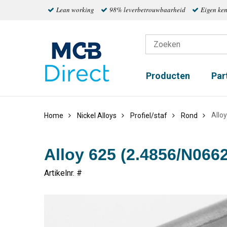
Lean working
98% leverbetrouwbaarheid
Eigen ke
Producten
Par
Allo
Home
Nickel Alloys
Profiel/staf
Rond
Alloy 625 (2.4856/N066
Artikelnr. #