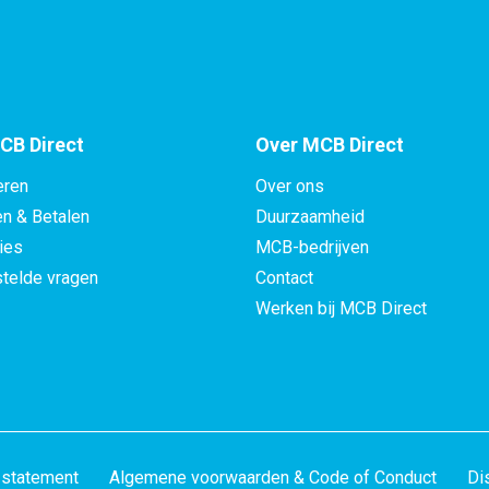
N06625) rond 50 mm
N06625) rond 50,8 mm
N06625) rond 55 mm
CB Direct
Over MCB Direct
N06625) rond 57,15 mm
eren
Over ons
N06625) rond 60 mm
en & Betalen
Duurzaamheid
ies
MCB-bedrijven
N06625) rond 63,5 mm
telde vragen
Contact
Werken bij MCB Direct
N06625) rond 65 mm
N06625) rond 69,85 mm
N06625) rond 70 mm
N06625) rond 75 mm
 statement
Algemene voorwaarden & Code of Conduct
Di