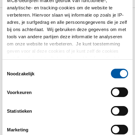
MCB-bedrijven maken gebruik van functionele-,
Downloads
Specificaties
analytische- en tracking-cookies om de website te
verbeteren. Hiervoor slaan wij informatie op zoals je IP-
adres, je surfgedrag en alle persoonsgegevens die je zelf
Bruto prijslijst: Rvs plaat/band
bij ons achterlaat. Wij gebruiken deze gegevens om met
304/304L BA kgw linnenstr
tools van andere partijen deze informatie te analyseren
Fiberlaser 100Mu
om onze website te verbeteren. Je kunt toestemming
geven voor al deze cookies of je kunt zelf de cookies
Prijzen in Euro per: 1000 KG
instellen als je niet wilt dat wij bepaalde informatie delen.
Meer informatie over de cookies die wij bijhouden en de
Toestemmingsselectie
partijen waarmee wij samenwerken vind je in ons
Noodzakelijk
Artikelnummer
cookiebeleid. Bekijk
hier
ons beleid
2500-0450-2512508
Omschrijving
Voorkeuren
Rvs plaat 304/304L kgw BA linnenstr 2500x1250x0,80 1z
Fiberlaser 100Mu
Statistieken
Stuks gewicht in kg
20,00
Marketing
Bruto prijs