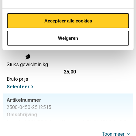
Selecteer
Artikelnummer
Accepteer alle cookies
2500-0450-251251
Omschrijving
Weigeren
Rvs plaat 304/304L kgw BA linnenstr 2500x1250x1 1z
Fiberlaser 100Mu
Stuks gewicht in kg
25,00
Bruto prijs
Selecteer
Artikelnummer
2500-0450-2512515
Omschrijving
Rvs plaat 304/304L kgw BA linnenstr 2500x1250x1,50 1z
Fiberlaser 100Mu
Toon meer