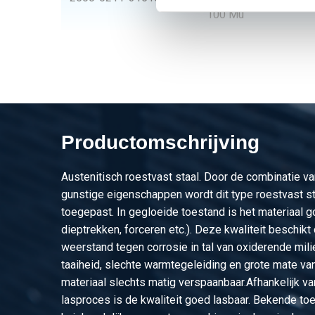
100 Mu
2500-0211-212
Rvs plaat 304/304L k
100 Mu
2500-0211-251252
Rvs plaat 304/304L k
100 Mu
Productomschrijving
2500-0211-3152
Rvs plaat 304/304L k
100 Mu
Austenitisch roestvast staal. Door de combinatie va
2500-0211-213
Rvs plaat 304/304L k
gunstige eigenschappen wordt dit type roestvast st
100 Mu
toegepast. In gegloeide toestand is het materiaal 
dieptrekken, forceren etc.). Deze kwaliteit beschik
2500-0211-251253
Rvs plaat 304/304L k
weerstand tegen corrosie in tal van oxiderende mili
100 Mu
taaiheid, slechte warmtegeleiding en grote mate van
materiaal slechts matig verspaanbaar.Afhankelijk va
2500-0211-3153
Rvs plaat 304/304L k
lasproces is de kwaliteit goed lasbaar. Bekende toe
100 Mu