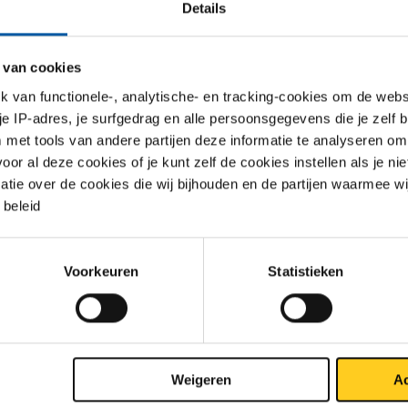
Details
gw 1z gesl k240 2000x1000x0,8 +Fiberlaserf
 van cookies
gw 1z gesl k240 2000x1000x1 +Fiberlaserf
van functionele-, analytische- en tracking-cookies om de websi
 je IP-adres, je surfgedrag en alle persoonsgegevens die je zelf b
met tools van andere partijen deze informatie te analyseren om
gw 1z gesl k240 2500x1250x1 +Fiberlaserf
r al deze cookies of je kunt zelf de cookies instellen als je niet
matie over de cookies die wij bijhouden en de partijen waarmee w
beleid
gw 1z gesl k240 3000x1500x1 +Fiberlaserf
Voorkeuren
Statistieken
gw 1z gesl k240 2000x1000x1,5 +Fiberlaserf
gw 1z gesl k240 2500x1250x1,5 +Fiberlaserf
Weigeren
Ac
gw 1z gesl k240 3000x1500x1,5 +Fiberlaserf