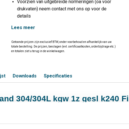
Voorzien van uitgebreide normeringen (oa voor
drukvaten) neem contact met ons op voor de
details
Lees meer
Getoonde prijzen zijn exclusief BTW, onder voorbehoud en afhankelijk van uw
totale bestelling. De prijzen, toeslagen (evt. certificaatkosten, orderbijdrage etc.)
en totalen ziet u terug in de winkelwagen.
jst
Downloads
Specificaties
t/band 304/304L kgw 1z gesl k240 F
S