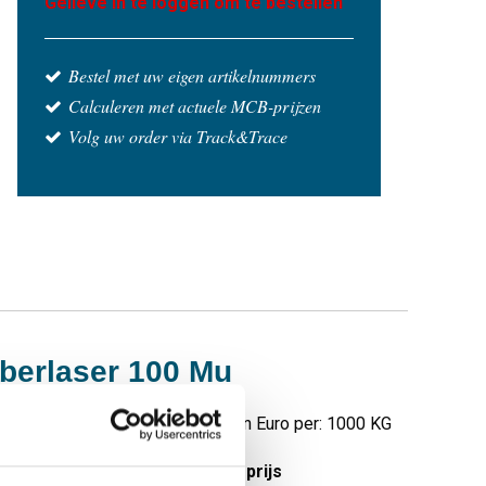
Gelieve in te loggen om te bestellen
Bestel met uw eigen artikelnummers
Calculeren met actuele MCB-prijzen
Volg uw order via Track&Trace
iberlaser 100 Mu
Prijzen in Euro per: 1000 KG
tuks gewicht in kg
Bruto prijs