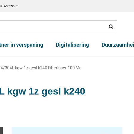
nniscentrum
tner in verspaning
Digitalisering
Duurzaamhe
04/304L kgw 1z gesl k240 Fiberlaser 100 Mu
L kgw 1z gesl k240