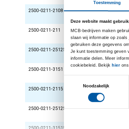
Toestemming
2500-0211-2108
Rvs plaat 304/304L k
100 Mu
Deze website maakt gebruik
2500-0211-211
Rvs plaat 304/304L k
MCB-bedrijven maken gebruik 
100 Mu
slaan wij informatie op zoals
gebruiken deze gegevens om 
2500-0211-251251
Rvs plaat 304/304L k
Je kunt toestemming geven voo
100 Mu
informatie delen. Meer infor
cookiebeleid. Bekijk
hier
ons 
2500-0211-3151
Rvs plaat 304/304L k
100 Mu
Toestemmingsselectie
Noodzakelijk
2500-0211-2115
Rvs plaat 304/304L k
100 Mu
2500-0211-2512515
Rvs plaat 304/304L k
100 Mu
2500-0211-31515
Rvs plaat 304/304L k