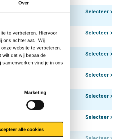
Over
12,80
Selecteer
16,00
Selecteer
te te verbeteren. Hiervoor
ij ons achterlaat. Wij
 onze website te verbeteren.
25,00
Selecteer
 wilt dat wij bepaalde
ij samenwerken vind je in ons
36,00
Selecteer
Marketing
24,00
Selecteer
37,50
Selecteer
cepteer alle cookies
54,00
Selecteer