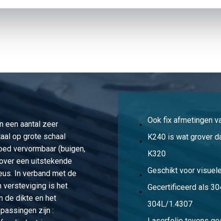
gw 1z gesl k240 2000x1000x2 +Fiberlaserf
gw 1z gesl k240 2500x1250x2 +Fiberlaserf
gw 1z gesl k240 3000x1500x2 +Fiberlaserf
Ook fix afmetingen va
n een aantal zeer
gw 1z gesl k240 2000x1000x3 +Fiberlaserf
aal op grote schaal
K240 is wat grover d
goed vervormbaar (buigen,
K320
t over een uitstekende
gw 1z gesl k240 2500x1250x3 +Fiberlaserf
Geschikt voor visuel
eus. In verband met de
 versteviging is het
Gecertificeerd als 3
n de dikte en het
gw 1z gesl k240 3000x1500x3 +Fiberlaserf
304L/1.4307
passingen zijn :
Laserfolie tevens ge