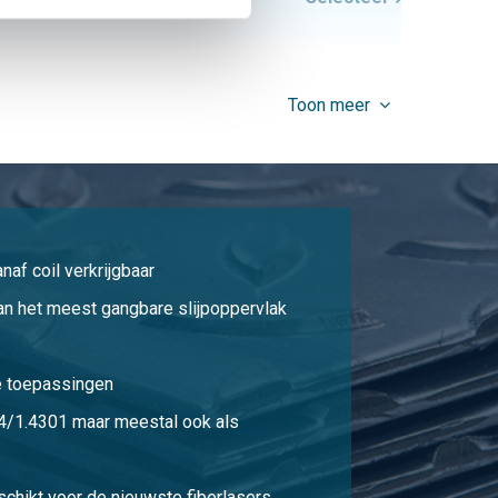
32,00
Selecteer
Toon meer
50,00
Selecteer
72,00
Selecteer
naf coil verkrijgbaar
48,00
Selecteer
an het meest gangbare slijpoppervlak
75,00
Selecteer
e toepassingen
04/1.4301 maar meestal ook als
108,00
Selecteer
schikt voor de nieuwste fiberlasers