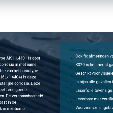
z gesl k320 2500x1250x2 Fiberlaserfolie
z gesl k320 3000x1500x2 Fiberlaserfolie
z gesl k320 2000x1000x3 Fiberlaserfolie
Ook fix afmetingen va
type AISI 1.4301 is door
z gesl k320 2500x1250x3 Fiberlaserfolie
corrosie in met name
K320 is het meest ga
hte van het basistype
Geschikt voor visuel
316L/1.4404) is deze
z gesl k320 3000x1500x3 Fiberlaserfolie
In bijna alle gevalle
stallijne corrosie. Deze
heeft een goede
Laserfolie tevens ge
en. De verspaanbaarheid
z gesl k320 3000x1500x4 Fiberlaserfolie
Leverbaar met certifi
past in de
Voorzien van uitgebr
k in maritieme