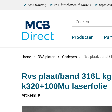
Lean working
98% leverbetrouwbaarheid
Eigen ke
Producten
Par
Rvs plaat/band 3
Home
RVS platen
Geslepen
Rvs plaat/band 316L k
k320+100Mu laserfolie
Artikelnr. #