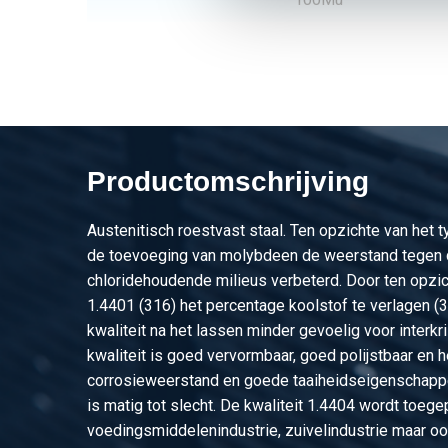
2500-0221-251252
Rvs plaat 316L kgw 1
100Mu
2500-0221-3152
Rvs plaat 316L kgw 1
100Mu
Productomschrijving
2500-0221-213
Rvs plaat 316L kgw 1
100Mu
Austenitisch roestvast staal. Ten opzichte van het 
2500-0221-251253
Rvs plaat 316L kgw 1
de toevoeging van molybdeen de weerstand tegen 
100Mu
chloridehoudende milieus verbeterd. Door ten opzic
1.4401 (316) het percentage koolstof te verlagen (
2500-0221-3153
Rvs plaat 316L kgw 1
kwaliteit na het lassen minder gevoelig voor interkri
100Mu
kwaliteit is goed vervormbaar, goed polijstbaar en 
corrosieweerstand en goede taaiheidseigenschapp
2500-0221-3154
Rvs plaat 316L kgw 1
is matig tot slecht. De kwaliteit 1.4404 wordt toege
100Mu
voedingsmiddelenindustrie, zuivelindustrie maar oo