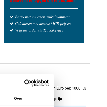
Gelieve in te loggen om te bestellen
Bestel met uw eigen artikelnummers
Calculeren met actuele MCB-prijzen
Volg uw order via Track&Trace
100Mu laserfolie
Prijzen in Euro per: 1000 KG
Over
tuks gewicht in kg
Bruto prijs