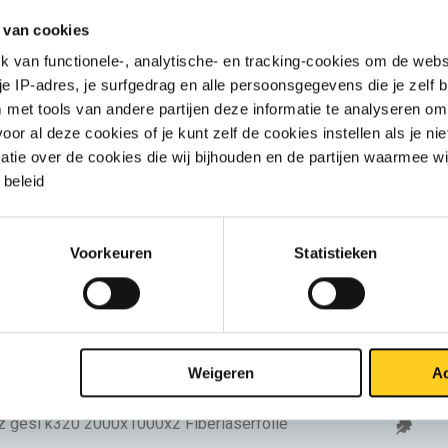
z gesl k320 2000x1000x1 Fiberlaserfolie
 van cookies
van functionele-, analytische- en tracking-cookies om de websi
z gesl k320 2500x1250x1 Fiberlaserfolie
 je IP-adres, je surfgedrag en alle persoonsgegevens die je zelf b
met tools van andere partijen deze informatie te analyseren om
r al deze cookies of je kunt zelf de cookies instellen als je niet
z gesl k320 3000x1500x1 Fiberlaserfolie
matie over de cookies die wij bijhouden en de partijen waarmee w
beleid
z gesl k320 2000x1000x1,50 Fiberlaserfolie
Voorkeuren
Statistieken
z gesl k320 2500x1250x1,50 Fiberlaserfolie
z gesl k320 3000x1500x1,50 Fiberlaserfolie
Weigeren
Ac
z gesl k320 2000x1000x2 Fiberlaserfolie