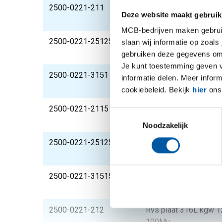
2500-0221-211
Rvs plaat 316L kgw 1
Deze website maakt gebruik
100Mu
MCB-bedrijven maken gebruik 
2500-0221-251251
Rvs plaat 316L kgw 1
slaan wij informatie op zoals
100Mu
gebruiken deze gegevens om 
Je kunt toestemming geven voo
2500-0221-3151
Rvs plaat 316L kgw 1
informatie delen. Meer infor
100Mu
cookiebeleid. Bekijk
hier
ons 
2500-0221-2115
Rvs plaat 316L kgw 1
Toestemmingsselectie
100Mu
Noodzakelijk
2500-0221-2512515
Rvs plaat 316L kgw 1
100Mu
2500-0221-31515
Rvs plaat 316L kgw 1
100Mu
2500-0221-212
Rvs plaat 316L kgw 1
100Mu