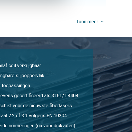
50,00
Selecteer
Toon meer
72,00
Selecteer
48,00
Selecteer
naf coil verkrijgbaar
75,00
Selecteer
ngbare slijpoppervlak
e toepassingen
108,00
Selecteer
n tevens gecertificeerd als 316L/1.4404
schikt voor de nieuwste fiberlasers
144,00
Selecteer
caat 2.2 of 3.1 volgens EN 10204
eide normeringen (oa voor drukvaten)