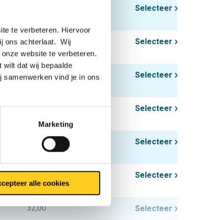
16,00
Selecteer
te te verbeteren. Hiervoor
25,00
Selecteer
ij ons achterlaat. Wij
 onze website te verbeteren.
 wilt dat wij bepaalde
36,00
Selecteer
ij samenwerken vind je in ons
24,00
Selecteer
Marketing
37,50
Selecteer
54,00
Selecteer
cepteer alle cookies
32,00
Selecteer