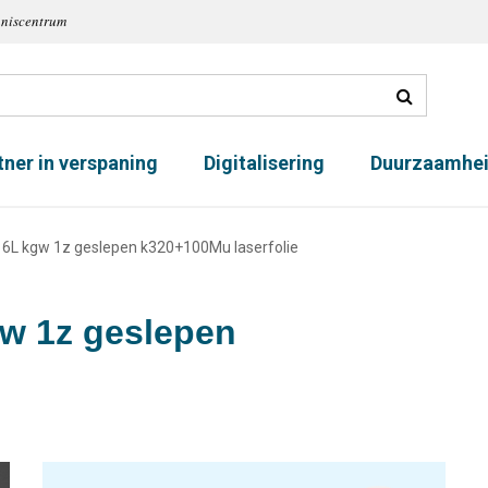
nniscentrum
tner in verspaning
Digitalisering
Duurzaamhe
16L kgw 1z geslepen k320+100Mu laserfolie
gw 1z geslepen