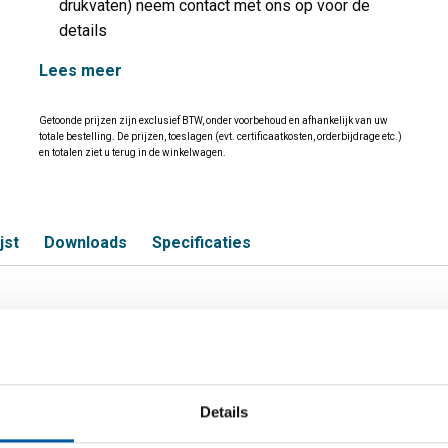
drukvaten) neem contact met ons op voor de
details
Lees meer
Getoonde prijzen zijn exclusief BTW, onder voorbehoud en afhankelijk van uw
totale bestelling. De prijzen, toeslagen (evt. certificaatkosten, orderbijdrage etc.)
en totalen ziet u terug in de winkelwagen.
jst
Downloads
Specificaties
t/band 316L kgw 1z geslepen k320+
Details
S