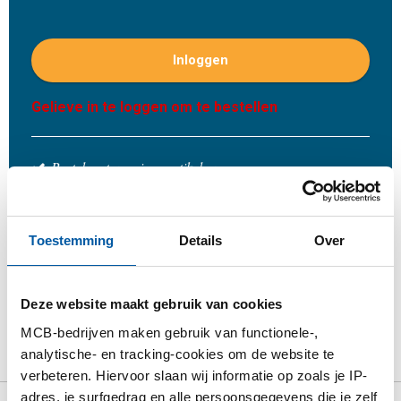
Inloggen
Gelieve in te loggen om te bestellen
Bestel met uw eigen artikelnummers
Calculeren met actuele MCB-prijzen
Volg uw order via Track&Trace
Toestemming
Details
Over
Deze website maakt gebruik van cookies
Product
Product omschrijving
Bruto prijslijst
MCB-bedrijven maken gebruik van functionele-,
analytische- en tracking-cookies om de website te
Downloads
Specificaties
verbeteren. Hiervoor slaan wij informatie op zoals je IP-
adres, je surfgedrag en alle persoonsgegevens die je zelf