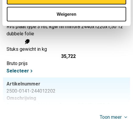
Artikelnummer
2500-0141-2440122015
Weigeren
Omschrijving
Rvs plaat type 316L kgw fin mirror8 2440x1220x1,50 1z
dubbele folie
Stuks gewicht in kg
35,722
Bruto prijs
Selecteer
Artikelnummer
2500-0141-244012202
Omschrijving
Rvs plaat type 316L kgw fin mirror8 2440x1220x2 1z
dubbele folie
Toon meer
Stuks gewicht in kg