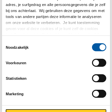
Bruto prijslijst: Rvs plaat/band
adres, je surfgedrag en alle persoonsgegevens die je zelf
type 316Ti koudgewalst finish
bij ons achterlaat. Wij gebruiken deze gegevens om met
tools van andere partijen deze informatie te analyseren
2B
om onze website te verbeteren. Je kunt toestemming
geven voor al deze cookies of je kunt zelf de cookies
Prijzen in Euro per: 1000 KG
instellen als je niet wilt dat wij bepaalde informatie delen.
Meer informatie over de cookies die wij bijhouden en de
Toestemmingsselectie
Artikelnummer
partijen waarmee wij samenwerken vind je in ons
Noodzakelijk
2500-0023-251251
cookiebeleid. Bekijk
hier
ons beleid
Omschrijving
Voorkeuren
Rvs plaat type 316Ti kgw finish 2B 2500x1250x1
Stuks gewicht in kg
Statistieken
25,00
Bruto prijs
Marketing
Selecteer
Artikelnummer
2500-0023-3151