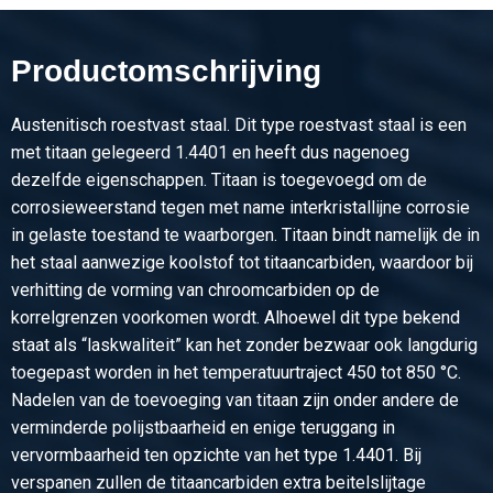
Artikelnummer
2500-0023-31515
Omschrijving
Productomschrijving
Rvs plaat type 316Ti kgw finish 2B 3000x1500x1,50
Austenitisch roestvast staal. Dit type roestvast staal is een
Stuks gewicht in kg
met titaan gelegeerd 1.4401 en heeft dus nagenoeg
54,00
dezelfde eigenschappen. Titaan is toegevoegd om de
Bruto prijs
corrosieweerstand tegen met name interkristallijne corrosie
Selecteer
in gelaste toestand te waarborgen. Titaan bindt namelijk de in
het staal aanwezige koolstof tot titaancarbiden, waardoor bij
Artikelnummer
verhitting de vorming van chroomcarbiden op de
2500-0023-251252
korrelgrenzen voorkomen wordt. Alhoewel dit type bekend
Omschrijving
staat als “laskwaliteit” kan het zonder bezwaar ook langdurig
Rvs plaat type 316Ti kgw finish 2B 2500x1250x2
toegepast worden in het temperatuurtraject 450 tot 850 °C.
Nadelen van de toevoeging van titaan zijn onder andere de
Stuks gewicht in kg
verminderde polijstbaarheid en enige teruggang in
50,00
vervormbaarheid ten opzichte van het type 1.4401. Bij
Bruto prijs
verspanen zullen de titaancarbiden extra beitelslijtage
Selecteer