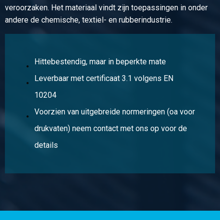
veroorzaken. Het materiaal vindt zijn toepassingen in onder
andere de chemische, textiel- en rubberindustrie.
Artikelnummer
2500-0023-3152
Omschrijving
Rvs plaat type 316Ti kgw finish 2B 3000x1500x2
Hittebestendig, maar in beperkte mate
Leverbaar met certificaat 3.1 volgens EN
Stuks gewicht in kg
72,00
10204
Bruto prijs
Voorzien van uitgebreide normeringen (oa voor
Selecteer
drukvaten) neem contact met ons op voor de
Artikelnummer
details
2500-0023-31525
Omschrijving
Rvs plaat type 316Ti kgw finish 2B 3000x1500x2,50
Stuks gewicht in kg
90,00