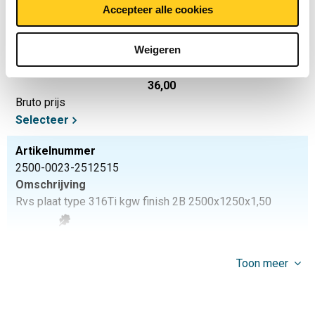
Accepteer alle cookies
Omschrijving
Rvs plaat type 316Ti kgw finish 2B 3000x1500x1
Weigeren
Stuks gewicht in kg
36,00
Bruto prijs
Selecteer
Artikelnummer
2500-0023-2512515
Omschrijving
Rvs plaat type 316Ti kgw finish 2B 2500x1250x1,50
Stuks gewicht in kg
37,50
Toon meer
Bruto prijs
Selecteer