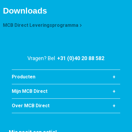
Bruto prijs
Downloads
Selecteer
Artikelnummer
MCB Direct Leveringsprogramma
2500-0023-251253
Omschrijving
Rvs plaat type 316Ti kgw finish 2B 2500x1250x3
Vragen? Bel
+31 (0)40 20 88 582
Stuks gewicht in kg
75,00
Bruto prijs
Producten
Selecteer
Mijn MCB Direct
Artikelnummer
2500-0023-3153
Over MCB Direct
Omschrijving
Rvs plaat type 316Ti kgw finish 2B 3000x1500x3
Stuks gewicht in kg