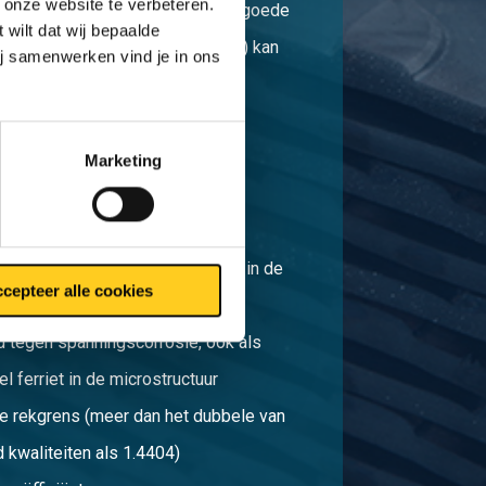
 onze website te verbeteren.
 het lastoevoegmateriaal en een goede
 wilt dat wij bepaalde
ermische cyclus (afkoelsnelheid) kan
ij samenwerken vind je in ons
ing tot stand gebracht worden
oor 316L
mbaarheid
Marketing
 naar bros breukgedrag bij lage
 gevolg van het aandeel ferriet in de
cepteer alle cookies
 tegen spanningscorrosie, ook als
l ferriet in de microstructuur
e rekgrens (meer dan het dubbele van
 kwaliteiten als 1.4404)