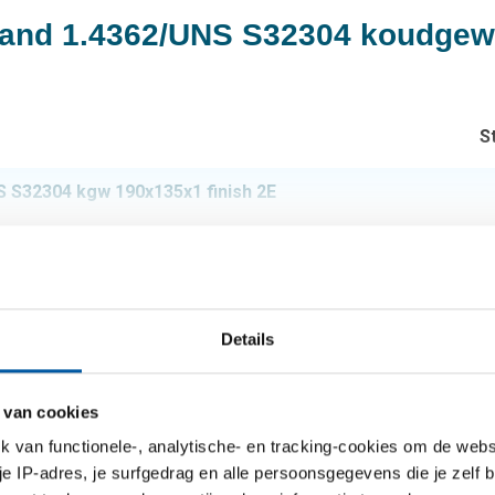
t/band 1.4362/UNS S32304 koudgewa
S
S S32304 kgw 190x135x1 finish 2E
Details
 van cookies
Hogere sterkte dan 3
eit 1.4162 wordt deze
van functionele-, analytische- en tracking-cookies om de websi
room. Hierdoor heeft
In het algemeen is du
 je IP-adres, je surfgedrag en alle persoonsgegevens die je zelf b
rosie dan 1.4162. Ten