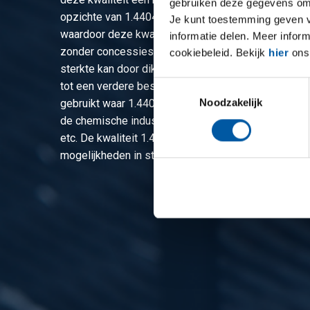
gebruiken deze gegevens om 
opzichte van 1.4404 bevat 1.4362 minder nikkel en
Je kunt toestemming geven voo
waardoor deze kwaliteit een relatief goedkoop alter
informatie delen. Meer infor
zonder concessies te doen aan weerstand tegen co
cookiebeleid. Bekijk
hier
ons 
sterkte kan door diktereductie een gewichtsbespari
Toestemmingsselectie
tot een verdere besparing kan leiden. De kwaliteit
Noodzakelijk
gebruikt waar 1.4404 wordt toegepast. Verder vinde
de chemische industrie, levensmiddelenindustrie, bi
etc. De kwaliteit 1.4362 is vooral verkrijgbaar in plaa
mogelijkheden in staf en buis.