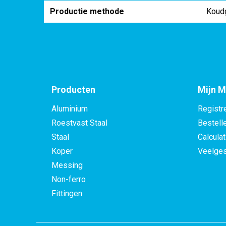
Productie methode
Koud
Producten
Mijn M
Aluminium
Registr
Roestvast Staal
Bestell
Staal
Calculat
Koper
Veelges
Messing
Non-ferro
Fittingen