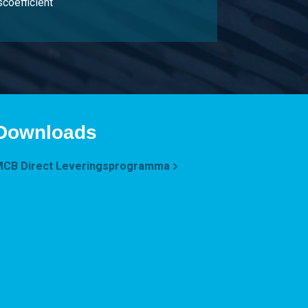
scoëfficiënt
Downloads
CB Direct Leveringsprogramma