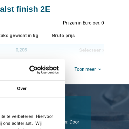
lst finish 2E
Prijzen in Euro per: 0
tuks gewicht in kg
Bruto prijs
0,205
Selecteer
Toon meer
Over
16L dus lichter construeren
te te verbeteren. Hiervoor
plex roestvast staal goed lasbaar. Door
ij ons achterlaat. Wij