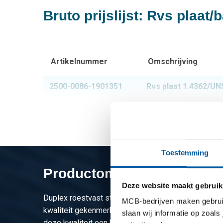
Bruto prijslijst: Rvs plaa
Artikelnummer
Omschrijving
2500-0086-1901351
Rvs plaat 1.4362/UN
Toestemming
Productomschrijving
Deze website maakt gebruik
Duplex roestvast staal. Ten opzichte van de kwalit
MCB-bedrijven maken gebruik 
kwaliteit gekenmerkt door een hoger percentage ch
slaan wij informatie op zoals
deze kwaliteit een betere weerstand tegen (put)cor