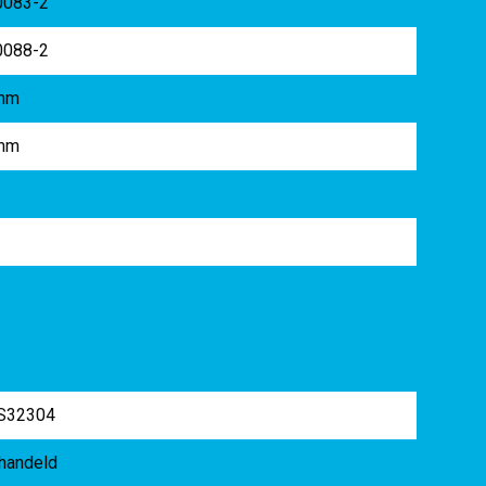
0083-2
0088-2
mm
mm
m
5
S32304
handeld