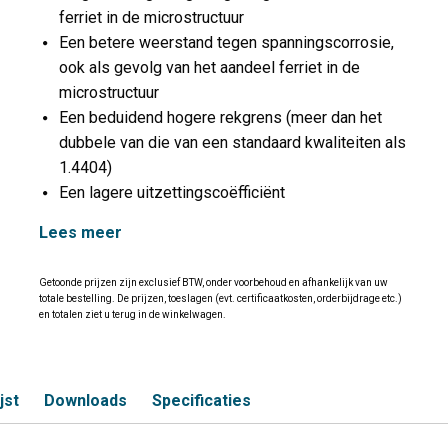
ferriet in de microstructuur
Een betere weerstand tegen spanningscorrosie,
ook als gevolg van het aandeel ferriet in de
microstructuur
Een beduidend hogere rekgrens (meer dan het
dubbele van die van een standaard kwaliteiten als
1.4404)
Een lagere uitzettingscoëfficiënt
Lees meer
Getoonde prijzen zijn exclusief BTW, onder voorbehoud en afhankelijk van uw
totale bestelling. De prijzen, toeslagen (evt. certificaatkosten, orderbijdrage etc.)
en totalen ziet u terug in de winkelwagen.
jst
Downloads
Specificaties