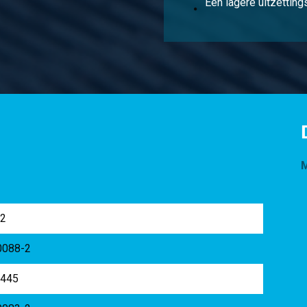
Een lagere uitzetting
M
62
0088-2
9445