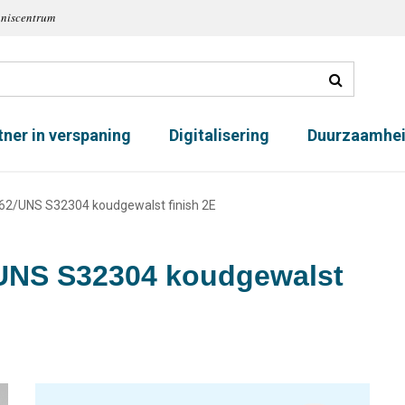
nniscentrum
tner in verspaning
Digitalisering
Duurzaamhe
362/UNS S32304 koudgewalst finish 2E
/UNS S32304 koudgewalst