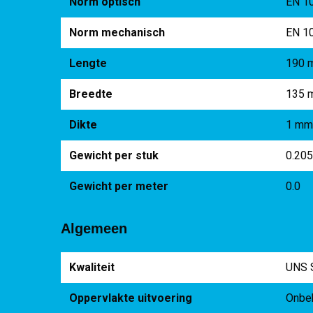
Norm optisch
EN 1
Norm mechanisch
EN 1
Lengte
190 
Breedte
135 
Dikte
1 m
Gewicht per stuk
0.20
Gewicht per meter
0.0
Algemeen
Kwaliteit
UNS 
Oppervlakte uitvoering
Onbe