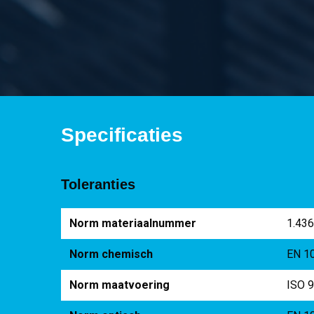
Specificaties
Toleranties
Norm materiaalnummer
1.43
Norm chemisch
EN 1
Norm maatvoering
ISO 