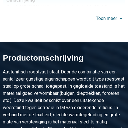
Omschrijving
Rvs 1.4404(316L) HF gel vierkante buis 16x16x1,5
hoogglans gepolijst
Toon meer
Stuks gewicht in kg
4,176
Bruto prijs
Selecteer
Productomschrijving
Artikelnummer
2460-0431-202015
Austenitisch roestvast staal. Door de combinatie van een
Omschrijving
aantal zeer gunstige eigenschappen wordt dit type roestvast
Rvs 1.4404(316L) HF gel vierkante buis 20x20x1,5
staal op grote schaal toegepast. In gegloeide toestand is het
hoogglans gepolijst
materiaal goed vervormbaar (buigen, dieptrekken, forceren
etc.). Deze kwaliteit beschikt over een uitstekende
Stuks gewicht in kg
weerstand tegen corrosie in tal van oxiderende milieus. In
5,328
verband met de taaiheid, slechte warmtegeleiding en grote
Bruto prijs
mate van versteviging is het materiaal slechts matig
Selecteer