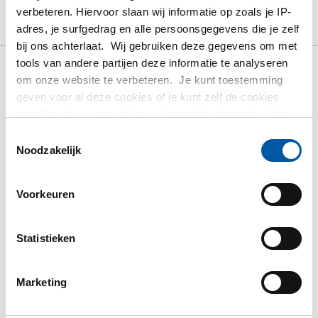
verbeteren. Hiervoor slaan wij informatie op zoals je IP-
Downloads
Specificaties
adres, je surfgedrag en alle persoonsgegevens die je zelf
bij ons achterlaat. Wij gebruiken deze gegevens om met
tools van andere partijen deze informatie te analyseren
om onze website te verbeteren. Je kunt toestemming
Bruto prijslijst: Rvs
geven voor al deze cookies of je kunt zelf de cookies
1.4404(316L)HF gelast
instellen als je niet wilt dat wij bepaalde informatie delen.
vierkante buis hoogglans
Meer informatie over de cookies die wij bijhouden en de
Toestemmingsselectie
partijen waarmee wij samenwerken vind je in ons
gepolijst
Noodzakelijk
cookiebeleid. Bekijk
hier
ons beleid
Prijzen in Euro per: 0 Meter
Voorkeuren
Artikelnummer
Statistieken
2460-0431-121215
Omschrijving
Rvs 1.4404(316L) HF gel vierkante buis 12x12x1,5
Marketing
hoogglans gepolijst