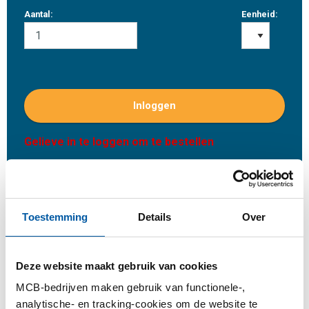
Aantal:
Eenheid:
Inloggen
Gelieve in te loggen om te bestellen
Bestel met uw eigen artikelnummers
Calculeren met actuele MCB-prijzen
Toestemming
Details
Over
Volg uw order via Track&Trace
Deze website maakt gebruik van cookies
MCB-bedrijven maken gebruik van functionele-,
analytische- en tracking-cookies om de website te
Product
Product omschrijving
Bruto prijslijst