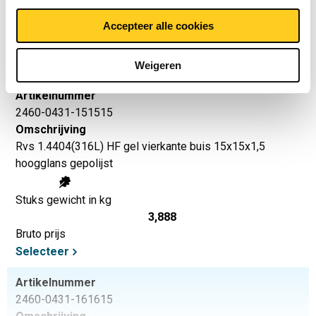
Stuks gewicht in kg
Accepteer alle cookies
3,024
Bruto prijs
Selecteer
Weigeren
Artikelnummer
2460-0431-151515
Omschrijving
Rvs 1.4404(316L) HF gel vierkante buis 15x15x1,5
hoogglans gepolijst
Stuks gewicht in kg
3,888
Bruto prijs
Selecteer
Artikelnummer
2460-0431-161615