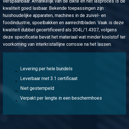
verspaanbaar. Afhankelijk van de dikte en het lasproces is de
kwaliteit goed lasbaar. Bekende toepassingen zijn :
Artikelnummer
huishoudelijke apparaten, machines in de zuivel- en
2460-0431-252515
foodindustrie, spoelbakken en aanrechtbladen. Vaak is deze
Omschrijving
kwaliteit dubbel gecertificeerd als 304L/1.4307, volgens
Rvs 1.4404(316L) HF gel vierkante buis 25x25x1,5
deze specificatie bevat het materiaal wat minder koolstof ter
hoogglans gepolijst
voorkoming van interkristallijne corrosie na het lassen.
Stuks gewicht in kg
6,768
Bruto prijs
Levering per hele bundels
Selecteer
Leverbaar met 3.1 certificaat
Artikelnummer
Niet gestempeld
2460-0431-303015
Verpakt per lengte in een beschermhoes
Omschrijving
Rvs 1.4404(316L) HF gel vierkante buis 30x30x1,5
hoogglans gepolijst
Stuks gewicht in kg