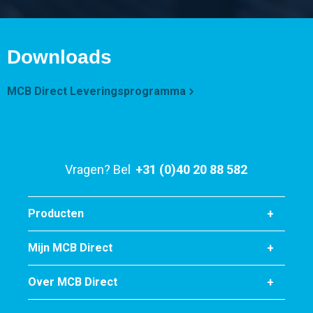
8,208
Bruto prijs
Selecteer
Downloads
Artikelnummer
MCB Direct Leveringsprogramma
2460-0431-404015
Omschrijving
Rvs 1.4404(316L) HF gel vierkante buis 40x40x1,5
hoogglans gepolijst
Vragen? Bel
+31 (0)40 20 88 582
Stuks gewicht in kg
11,088
Producten
Bruto prijs
Selecteer
Mijn MCB Direct
Artikelnummer
Over MCB Direct
2460-0431-505015
Omschrijving