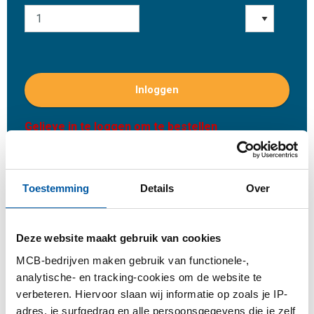
Inloggen
Gelieve in te loggen om te bestellen
Bestel met uw eigen artikelnummers
Toestemming
Details
Over
Calculeren met actuele MCB-prijzen
Volg uw order via Track&Trace
Deze website maakt gebruik van cookies
MCB-bedrijven maken gebruik van functionele-,
analytische- en tracking-cookies om de website te
verbeteren. Hiervoor slaan wij informatie op zoals je IP-
Product
Product omschrijving
Bruto prijslijst
adres, je surfgedrag en alle persoonsgegevens die je zelf