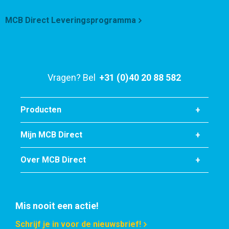
Selecteer
MCB Direct Leveringsprogramma
Artikelnummer
2460-0231-353515
Omschrijving
Rvs 1.4404 (316L) gelaste vierk buis 35x35x1,5 geslepen
Vragen? Bel
+31 (0)40 20 88 582
k320
Stuks gewicht in kg
Producten
9,648
Bruto prijs
Mijn MCB Direct
Selecteer
Over MCB Direct
Artikelnummer
2460-0231-404015
Omschrijving
Rvs 1.4404 (316L) gelaste vierk buis 40x40x1,5 geslepen
Mis nooit een actie!
k320
Schrijf je in voor de nieuwsbrief!