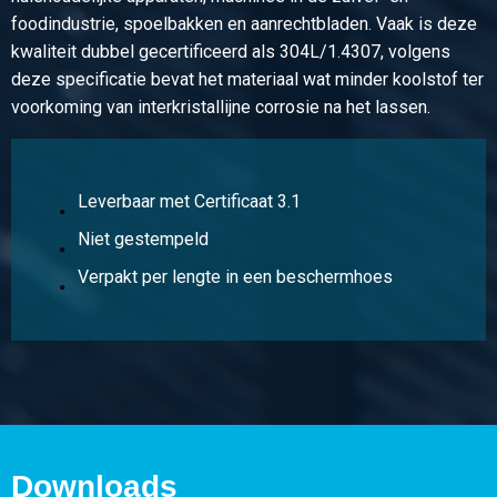
2460-0231-252515
foodindustrie, spoelbakken en aanrechtbladen. Vaak is deze
Omschrijving
kwaliteit dubbel gecertificeerd als 304L/1.4307, volgens
Rvs 1.4404 (316L) gelaste vierk buis 25x25x1,5 geslepen
deze specificatie bevat het materiaal wat minder koolstof ter
k320
voorkoming van interkristallijne corrosie na het lassen.
Stuks gewicht in kg
6,768
Bruto prijs
Leverbaar met Certificaat 3.1
Selecteer
Niet gestempeld
Artikelnummer
Verpakt per lengte in een beschermhoes
2460-0231-303015
Omschrijving
Rvs 1.4404 (316L) gelaste vierk buis 30x30x1,5 geslepen
k320
Stuks gewicht in kg
8,208
Downloads
Bruto prijs