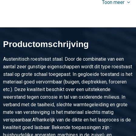
Toon meer
Stuks gewicht in kg
4,176
Bruto prijs
Selecteer
Productomschrijving
Artikelnummer
2460-0231-202015
Austenitisch roestvast staal. Door de combinatie van een
Omschrijving
aantal zeer gunstige eigenschappen wordt dit type roestvast
Rvs 1.4404 (316L) gelaste vierk buis 20x20x1,5 geslepen
staal op grote schaal toegepast. In gegloeide toestand is het
k320
materiaal goed vervormbaar (buigen, dieptrekken, forceren
etc.). Deze kwaliteit beschikt over een uitstekende
Stuks gewicht in kg
weerstand tegen corrosie in tal van oxiderende milieus. In
5,328
verband met de taaiheid, slechte warmtegeleiding en grote
Bruto prijs
mate van versteviging is het materiaal slechts matig
Selecteer
verspaanbaar.Afhankelijk van de dikte en het lasproces is de
kwaliteit goed lasbaar. Bekende toepassingen zijn :
Artikelnummer
huishoudelijke apparaten, machines in de zuivel- en