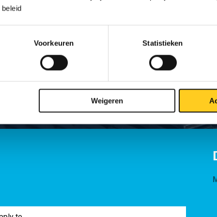
beleid
• Leverbaar met Certificaat 3
• Voorzien van uitgebreide n
contact met ons op voor de de
et een hoog
Voorkeuren
Statistieken
 zeer hard en slijtvast
gen corrosie en wordt
n en technische veren.
Weigeren
Ac
M
pply to