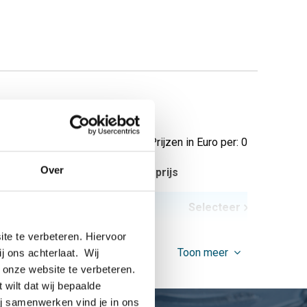
Prijzen in Euro per: 0
Over
tuks gewicht in kg
Bruto prijs
Selecteer
te te verbeteren. Hiervoor
Toon meer
ij ons achterlaat. Wij
 onze website te verbeteren.
 wilt dat wij bepaalde
ij samenwerken vind je in ons