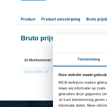
Product
Product omschrijving
Bruto prijsli
Bruto prijslijst: Rvs 1.403
Toestemming
Artikelnummer
Omschrijving
2410-0245-14
Rvs 1.4034 blank ro
Deze website maakt gebruik
MCB-bedrijven maken gebruik 
slaan wij informatie op zoals
gebruiken deze gegevens om 
Je kunt toestemming geven voo
informatie delen. Meer infor