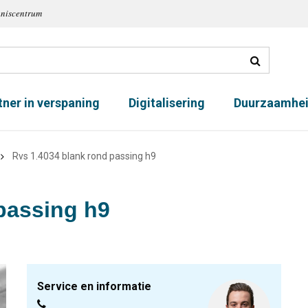
nniscentrum
tner in verspaning
Digitalisering
Duurzaamhe
Rvs 1.4034 blank rond passing h9
passing h9
Service en informatie