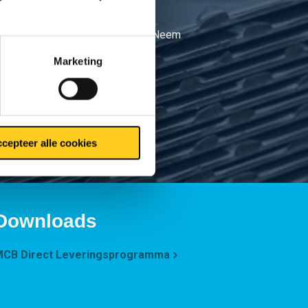
.1
ormeringen (o.a. CE-normering). Neem
tails
Marketing
cepteer alle cookies
Downloads
CB Direct Leveringsprogramma