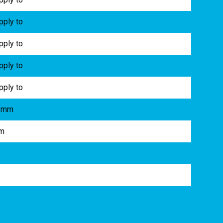
pply to
pply to
pply to
pply to
 mm
m
2