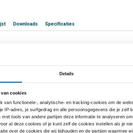
jst
Downloads
Specificaties
4 blank rond passing h9
Details
S
nd 14 passing h9
 van cookies
van functionele-, analytische- en tracking-cookies om de websi
 je IP-adres, je surfgedrag en alle persoonsgegevens die je zelf b
met tools van andere partijen deze informatie te analyseren om
r al deze cookies of je kunt zelf de cookies instellen als je niet
matie over de cookies die wij bijhouden en de partijen waarmee w