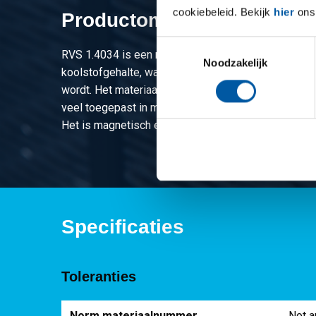
cookiebeleid. Bekijk
hier
ons 
Productomschrijving
Toestemmingsselectie
RVS 1.4034 is een martensitisch roestvast staal m
Noodzakelijk
koolstofgehalte, waardoor het na warmtebehandeling
wordt. Het materiaal heeft een matige weerstand te
veel toegepast in messen, chirurgische instrumente
Het is magnetisch en goed te harden.
Specificaties
Toleranties
Norm materiaalnummer
Not a