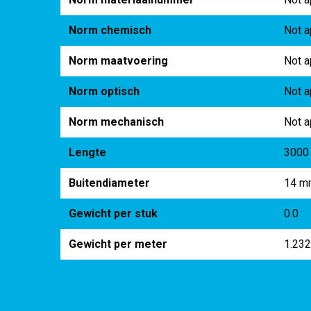
Norm chemisch
Not a
Norm maatvoering
Not a
Norm optisch
Not a
Norm mechanisch
Not a
Lengte
3000
Buitendiameter
14 m
Gewicht per stuk
0.0
Gewicht per meter
1.23