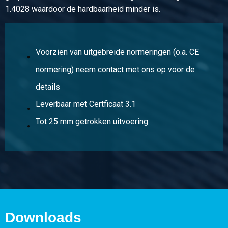
Artikelnummer
1.4028 waardoor de hardbaarheid minder is.
2410-0240-14
Omschrijving
Rvs 1.4021 blank rond 14 h9 veredeld
Voorzien van uitgebreide normeringen (o.a. CE
Stuks gewicht in kg
normering) neem contact met ons op voor de
Bruto prijs
details
Selecteer
Leverbaar met Certficaat 3.1
Artikelnummer
Tot 25 mm getrokken uitvoering
2410-0240-15
Omschrijving
Rvs 1.4021 blank rond 15 h9 veredeld
Stuks gewicht in kg
Bruto prijs
Selecteer
Downloads
Artikelnummer