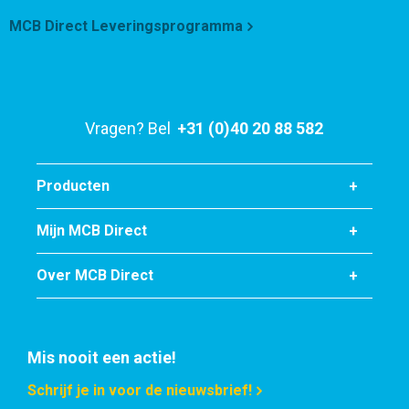
2410-0240-16
MCB Direct Leveringsprogramma
Omschrijving
Rvs 1.4021 blank rond 16 h9 veredeld
Stuks gewicht in kg
Vragen? Bel
+31 (0)40 20 88 582
Bruto prijs
Selecteer
Producten
Artikelnummer
2410-0240-18
Mijn MCB Direct
Omschrijving
Rvs 1.4021 blank rond 18 h9 veredeld
Over MCB Direct
Stuks gewicht in kg
Bruto prijs
Selecteer
Mis nooit een actie!
Artikelnummer
Schrijf je in voor de nieuwsbrief!