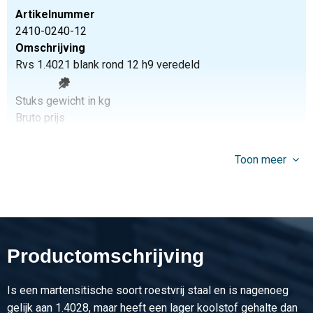
Artikelnummer
2410-0240-12
Omschrijving
Rvs 1.4021 blank rond 12 h9 veredeld
Stuks gewicht in kg
Bruto prijs
Selecteer
Toon meer
Artikelnummer
2410-0240-13
Omschrijving
Rvs 1.4021 blank rond 13 h9 veredeld
Productomschrijving
Stuks gewicht in kg
Bruto prijs
Selecteer
Is een martensitische soort roestvrij staal en is nagenoeg
gelijk aan 1.4028, maar heeft een lager koolstof gehalte dan