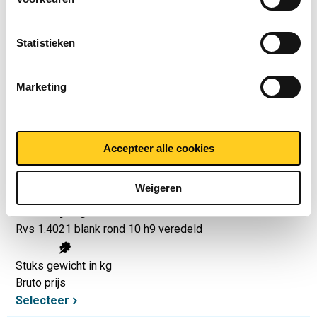
Artikelnummer
2410-0240-8
Statistieken
Omschrijving
Rvs 1.4021 blank rond 8 h9 veredeld
Marketing
Stuks gewicht in kg
Bruto prijs
Selecteer
Accepteer alle cookies
Artikelnummer
Weigeren
2410-0240-10
Omschrijving
Rvs 1.4021 blank rond 10 h9 veredeld
Stuks gewicht in kg
Bruto prijs
Selecteer