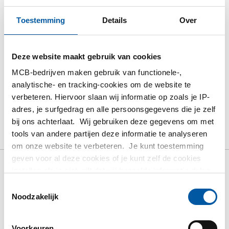
Toestemming
Details
Over
Bestel met uw eigen artikelnummers
Calculeren met actuele MCB-prijzen
Volg uw order via Track&Trace
Deze website maakt gebruik van cookies
MCB-bedrijven maken gebruik van functionele-,
analytische- en tracking-cookies om de website te
verbeteren. Hiervoor slaan wij informatie op zoals je IP-
adres, je surfgedrag en alle persoonsgegevens die je zelf
Product
Product omschrijving
Bruto prijslijst
bij ons achterlaat. Wij gebruiken deze gegevens om met
tools van andere partijen deze informatie te analyseren
Downloads
Specificaties
om onze website te verbeteren. Je kunt toestemming
geven voor al deze cookies of je kunt zelf de cookies
instellen als je niet wilt dat wij bepaalde informatie delen.
Bruto prijslijst: Rvs 1.4021
Meer informatie over de cookies die wij bijhouden en de
Toestemmingsselectie
blank passing h9 rond veredeld
partijen waarmee wij samenwerken vind je in ons
Noodzakelijk
cookiebeleid. Bekijk
hier
ons beleid
Prijzen in Euro per: 1 KG
Voorkeuren