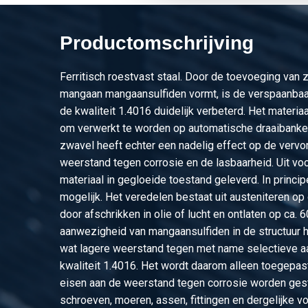
2410-0140-20
Rvs blank rond 1.4104
Productomschrijving
2410-0140-22
Rvs blank rond 1.4104
Ferritisch roestvast staal. Door de toevoeging van
2410-0140-24
Rvs blank rond 1.4104
mangaan mangaansulfiden vormt, is de verspaanbaa
de kwaliteit 1.4016 duidelijk verbeterd. Het materia
2410-0140-25
Rvs blank rond 1.4104
om verwerkt te worden op automatische draaibanke
zwavel heeft echter een nadelig effect op de vervo
2410-0140-26
Rvs blank rond 1.4104
weerstand tegen corrosie en de lasbaarheid. Uit vo
materiaal in gegloeide toestand geleverd. In princip
2410-0140-28
Rvs blank rond 1.4104
mogelijk. Het veredelen bestaat uit austeniteren op
door afschrikken in olie of lucht en ontlaten op ca. 
2410-0140-30
Rvs blank rond 1.4104
aanwezigheid van mangaansulfiden in de structuur h
2410-0140-32
Rvs blank rond 1.4104
wat lagere weerstand tegen met name selectieve a
kwaliteit 1.4016. Het wordt daarom alleen toegepas
2410-0140-35
Rvs blank rond 1.4104
eisen aan de weerstand tegen corrosie worden ges
schroeven, moeren, assen, fittingen en dergelijke v