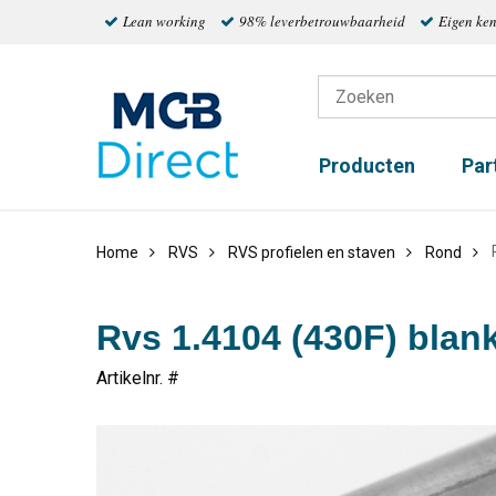
Lean working
98% leverbetrouwbaarheid
Eigen ke
Producten
Par
Home
RVS
RVS profielen en staven
Rond
Rvs 1.4104 (430F) blan
Artikelnr. #