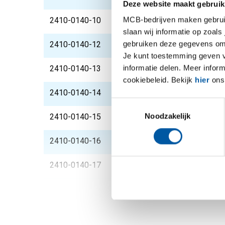
Deze website maakt gebruik
MCB-bedrijven maken gebruik 
2410-0140-10
Rvs blank rond 1.4104
slaan wij informatie op zoals
gebruiken deze gegevens om 
2410-0140-12
Rvs blank rond 1.4104
Je kunt toestemming geven voo
informatie delen. Meer infor
2410-0140-13
Rvs blank rond 1.4104
cookiebeleid. Bekijk
hier
ons 
2410-0140-14
Rvs blank rond 1.4104
Toestemmingsselectie
Noodzakelijk
2410-0140-15
Rvs blank rond 1.4104
2410-0140-16
Rvs blank rond 1.4104
2410-0140-17
Rvs blank rond 1.4104
2410-0140-18
Rvs blank rond 1.4104
2410-0140-19
Rvs blank rond 1.4104