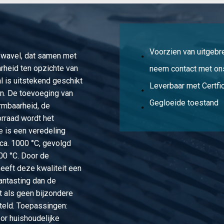
 (430F) 20 ca 3 mtr passing h9 gegloeid
 (430F) 22 ca 3 mtr passing h9 gegloeid
Voorzien van uitgebr
 zwavel, dat samen met
 (430F) 24 ca 3 mtr passing h9 gegloeid
rheid ten opzichte van
neem contact met ons
al is uitstekend geschikt
 (430F) 25 ca 3 mtr passing h9 gegloeid
Leverbaar met Certfic
n. De toevoeging van
Gegloeide toestand
rmbaarheid, de
 (430F) 26 ca 3 mtr passing h9 gegloeid
orraad wordt het
e is een veredeling
 (430F) 28 ca 3 mtr passing h9 gegloeid
 ca. 1000 °C, gevolgd
600 °C. Door de
 (430F) 30 ca 3 mtr passing h9 gegloeid
eeft deze kwaliteit een
 (430F) 32 ca 3 mtr passing h9 gegloeid
antasting dan de
t als geen bijzondere
 (430F) 35 ca 3 mtr passing h9 gegloeid
teld. Toepassingen:
oor huishoudelijke