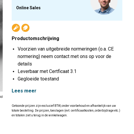
Online Sales
Productomschrijving
Voorzien van uitgebreide normeringen (o.a. CE
normering) neem contact met ons op voor de
details
Leverbaar met Certficaat 3.1
Gegloeide toestand
Lees meer
id
Getoonde prijzen zijn exclusief BTW, onder voorbehoud en afhankelijk van uw
totale bestelling. De prijzen, toeslagen (evt. certificaatkosten, orderbijdrage etc.)
en totalen ziet u terug in de winkelwagen.