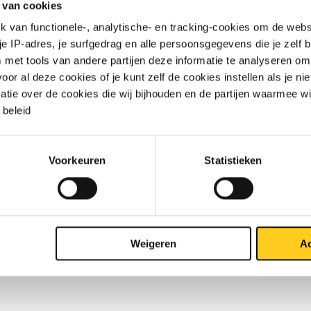
 van cookies
van functionele-, analytische- en tracking-cookies om de websi
 (430F) 10 ca 3 mtr passing h9 gegloeid
 je IP-adres, je surfgedrag en alle persoonsgegevens die je zelf b
met tools van andere partijen deze informatie te analyseren om
 (430F) 12 ca 3 mtr passing h9 gegloeid
r al deze cookies of je kunt zelf de cookies instellen als je niet
matie over de cookies die wij bijhouden en de partijen waarmee w
 (430F) 13 ca 3 mtr passing h9 gegloeid
beleid
 (430F) 14 ca 3 mtr passing h9 gegloeid
Voorkeuren
Statistieken
 (430F) 15 ca 3 mtr passing h9 gegloeid
 (430F) 16 ca 3 mtr passing h9 gegloeid
 (430F) 17 ca 3 mtr passing h9 gegloeid
Weigeren
Ac
 (430F) 18 ca 3 mtr passing h9 gegloeid
 (430F) 19 ca 3 mtr passing h9 gegloeid