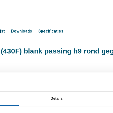
jst
Downloads
Specificaties
4 (430F) blank passing h9 rond ge
S
 (430F) 5 ca 3 mtr passing h9 gegloeid
Details
 (430F) 6 ca 3 mtr passing h9 gegloeid
 (430F) 8 ca 3 mtr passing h9 gegloeid