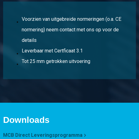
Stuks gewicht in kg
Bruto prijs
Selecteer
Voorzien van uitgebreide normeringen (o.a. CE
normering) neem contact met ons op voor de
Artikelnummer
2410-0020-7
details
Omschrijving
Leverbaar met Certficaat 3.1
Rvs blank rond 304/304L 7 ca 3 mtr passing h9
Tot 25 mm getrokken uitvoering
Stuks gewicht in kg
Bruto prijs
Selecteer
Artikelnummer
2410-0020-8
Omschrijving
Downloads
Rvs blank rond 304/304L 8 ca 3 mtr passing h9
MCB Direct Leveringsprogramma
Stuks gewicht in kg