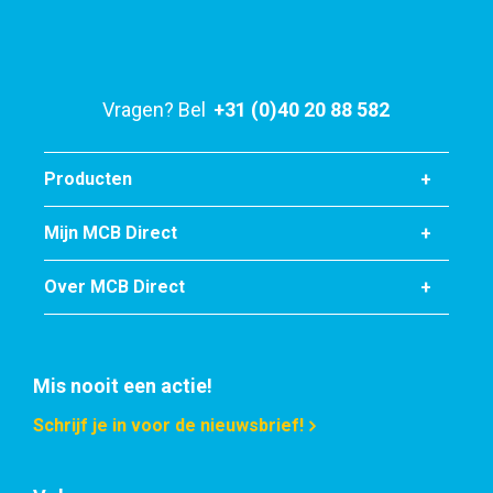
Bruto prijs
Selecteer
Artikelnummer
Vragen? Bel
+31 (0)40 20 88 582
2410-0020-8-6
Omschrijving
Rvs blank rond 304/304L 8 ca 6 mtr passing h9
Producten
Stuks gewicht in kg
Mijn MCB Direct
Bruto prijs
Selecteer
Over MCB Direct
Artikelnummer
2410-0020-9
Mis nooit een actie!
Omschrijving
Rvs blank rond 304/304L 9 ca 3 mtr passing h9
Schrijf je in voor de nieuwsbrief!
Stuks gewicht in kg