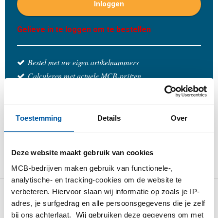
Inloggen
Gelieve in te loggen om te bestellen
Bestel met uw eigen artikelnummers
Calculeren met actuele MCB-prijzen
Volg uw order via Track&Trace
Toestemming
Details
Over
Product
Product omschrijving
Bruto prijslijst
Deze website maakt gebruik van cookies
Downloads
Specificaties
MCB-bedrijven maken gebruik van functionele-,
analytische- en tracking-cookies om de website te
verbeteren. Hiervoor slaan wij informatie op zoals je IP-
Bruto prijslijst: Rvs
adres, je surfgedrag en alle persoonsgegevens die je zelf
bij ons achterlaat. Wij gebruiken deze gegevens om met