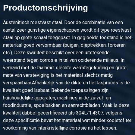
Productomschrijving
Stuks gewicht in kg
Bruto prijs
Selecteer
Austenitisch roestvast staal. Door de combinatie van een
aantal zeer gunstige eigenschappen wordt dit type roestvast
Artikelnummer
staal op grote schaal toegepast. In gegloeide toestand is het
2410-0020-6
materiaal goed vervormbaar (buigen, dieptrekken, forceren
Omschrijving
etc.). Deze kwaliteit beschikt over een uitstekende
Rvs blank rond 304/304L 6 ca 3 mtr passing h9
weerstand tegen corrosie in tal van oxiderende milieus. In
verband met de taaiheid, slechte warmtegeleiding en grote
Stuks gewicht in kg
mate van versteviging is het materiaal slechts matig
Bruto prijs
verspaanbaar.Afhankelijk van de dikte en het lasproces is de
Selecteer
kwaliteit goed lasbaar. Bekende toepassingen zijn :
huishoudelijke apparaten, machines in de zuivel- en
Artikelnummer
foodindustrie, spoelbakken en aanrechtbladen. Vaak is deze
2410-0020-6-6
kwaliteit dubbel gecertificeerd als 304L/1.4307, volgens
Omschrijving
deze specificatie bevat het materiaal wat minder koolstof ter
Rvs blank rond 304/304L 6 ca 6 mtr passing h9
voorkoming van interkristallijne corrosie na het lassen.